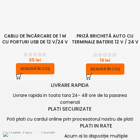
CABLU DE ÎNCĂRCARE DE 1 M
PRIZĂ BRICHETĂ AUTO CU
CU PORTURI USB DE 12 V/24 V
TERMINALE BATERIE 12 V / 24 V
– 16 A
65
lei
19
lei
ADAUGĂ ÎN COȘ
ADAUGĂ ÎN COȘ
LIVRARE RAPIDA
Livrare rapida in toata tara 24- 48 ore de la pasarea
comenzii
PLATI SECURIZATE
Poti plati cu cardul online prin procesatorul nostru de plati
PLATI IN RATE
Acum ai la dispoziție multiple