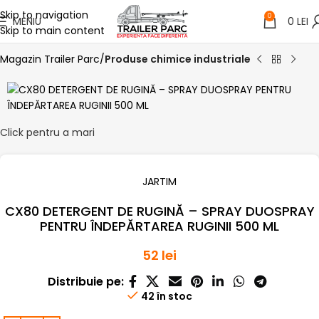
Skip to navigation
0
MENIU
0
LEI
Skip to main content
Magazin Trailer Parc
Produse chimice industriale
Click pentru a mari
JARTIM
CX80 DETERGENT DE RUGINĂ – SPRAY DUOSPRAY
PENTRU ÎNDEPĂRTAREA RUGINII 500 ML
52
lei
Distribuie pe:
42 în stoc