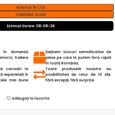
ADAUGĂ ÎN COȘ
CUMPĂRĂ ACUM
Estimat livrare: 08-08-26
 în domeniul
Deținem stocuri semnificative de
emorci, trailere
piese pe care le putem livra rapid
în toată România.
de carosări la
Toate produsele noastre au
ă experiență în
posibilitatea de retur de 14 zile.
cele mai bune
Fără excepții, fără surprize.
Adăugați la favorite