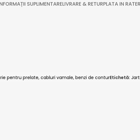
INFORMAȚII SUPLIMENTARE
LIVRARE & RETUR
PLATA IN RATE
R
rie pentru prelate, cabluri vamale, benzi de contur
Etichetă:
Jar