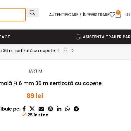
0
AUTENTIFICARE / ÎNREGISTRARE
0
L
TACT
ASISTENTA TRAILER PA
m 36 m sertizată cu capete
JARTIM
mală FI 6 mm 36 m sertizată cu capete
89
lei
ribuie pe:
25 în stoc