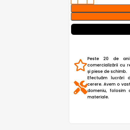
Peste 20 de ani
comercializării cu r
și piese de schimb.
Efectuăm lucrări 
cerere. Avem o vast
domeniu, folosim 
materiale.