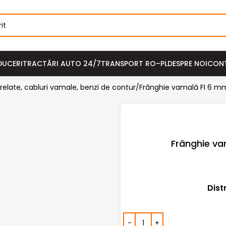
DUCERI
TRACTĂRI AUTO 24/7
TRANSPORT RO–PL
DESPRE NOI
CON
relate, cabluri vamale, benzi de contur
Frânghie vamală FI 6 m
Frânghie va
Dist