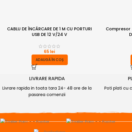
CABLU DE ÎNCĂRCARE DE 1 M CU PORTURI
Compresor m
USB DE 12 V/24 V
D
65
lei
ADAUGĂ ÎN COȘ
LIVRARE RAPIDA
P
Livrare rapida in toata tara 24- 48 ore de la
Poti plati cu 
pasarea comenzii