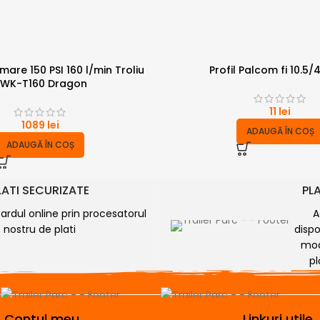
are 150 PSI 160 l/min Troliu
Profil Palcom fi 10.5
WK-T160 Dragon
11
lei
1089
lei
ADAUGĂ ÎN COȘ
ADAUGĂ ÎN COȘ
LATI SECURIZATE
PLA
cardul online prin procesatorul
A
nostru de plati
dispo
mod
pl
Contul meu
Linkuri utile