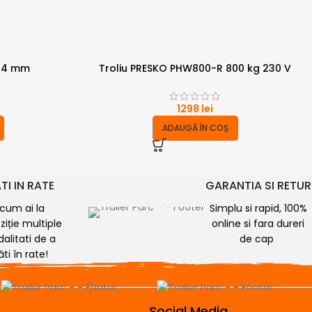
/44 mm
Troliu PRESKO PHW800-R 800 kg 230 V
1298
lei
ADAUGĂ ÎN COȘ
TI IN RATE
GARANTIA SI RETUR
cum ai la
Simplu si rapid, 100%
ziție multiple
online si fara dureri
alitati de a
de cap
ăti în rate!
Social Media