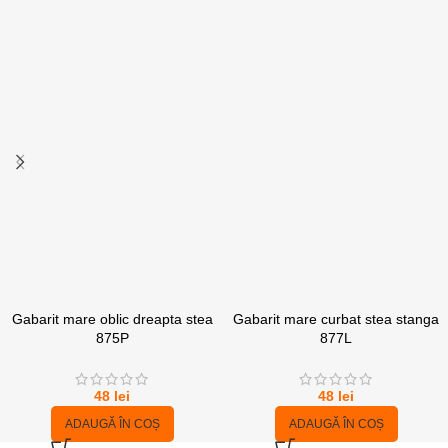
Gabarit mare oblic dreapta stea
Gabarit mare curbat stea stanga
875P
877L
48
lei
48
lei
ADAUGĂ ÎN COȘ
ADAUGĂ ÎN COȘ