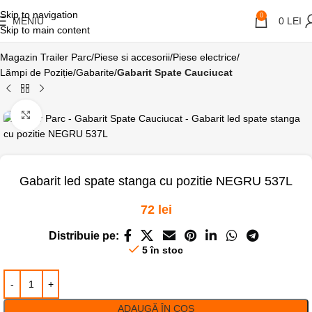
Skip to navigation
0
MENIU
0
LEI
Skip to main content
Magazin Trailer Parc
Piese si accesorii
Piese electrice
Lămpi de Poziție/Gabarite
Gabarit Spate Cauciucat
Click pentru a mari
Gabarit led spate stanga cu pozitie NEGRU 537L
72
lei
Distribuie pe:
5 în stoc
ADAUGĂ ÎN COȘ