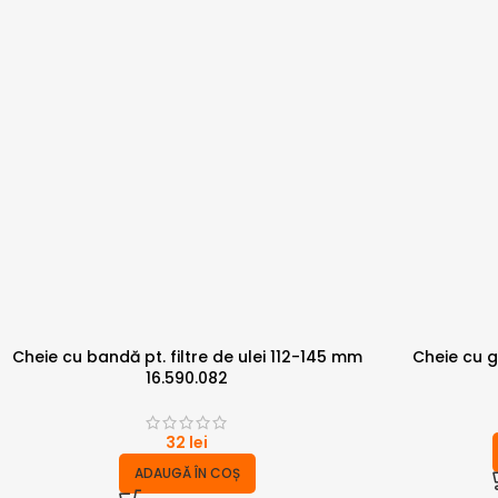
Cheie cu bandă pt. filtre de ulei 112-145 mm
Cheie cu gh
16.590.082
32
lei
ADAUGĂ ÎN COȘ