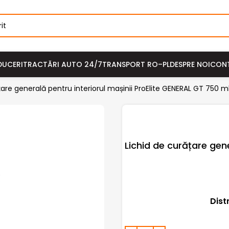
DUCERI
TRACTĂRI AUTO 24/7
TRANSPORT RO–PL
DESPRE NOI
CON
țare generală pentru interiorul mașinii ProElite GENERAL GT 750 m
Lichid de curățare gene
Dist