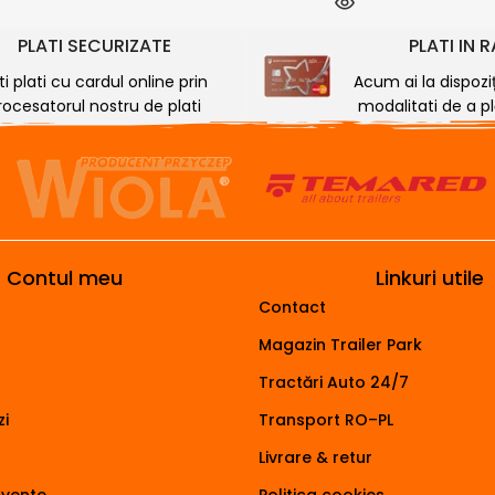
PLATI SECURIZATE
PLATI IN 
ti plati cu cardul online prin
Acum ai la dispozi
rocesatorul nostru de plati
modalitati de a plă
Contul meu
Linkuri utile
Contact
Magazin Trailer Park
Tractări Auto 24/7
i
Transport RO–PL
Livrare & retur