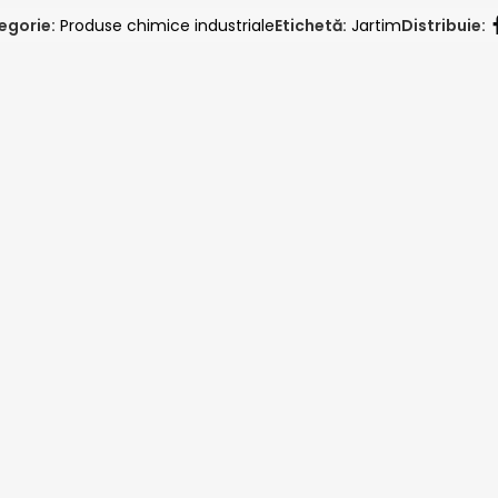
egorie:
Produse chimice industriale
Etichetă:
Jartim
Distribuie: