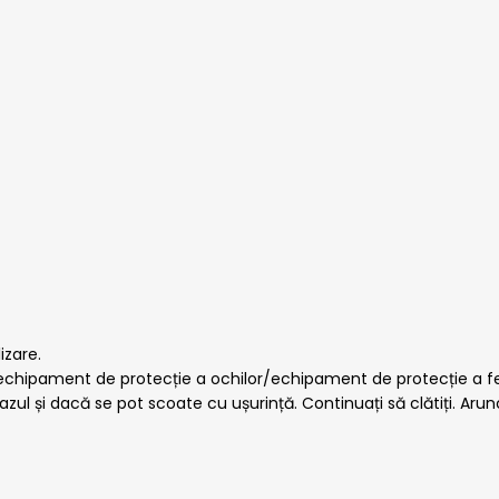
izare.
/echipament de protecție a ochilor/echipament de protecție a fe
ul și dacă se pot scoate cu ușurință. Continuați să clătiți. Arun