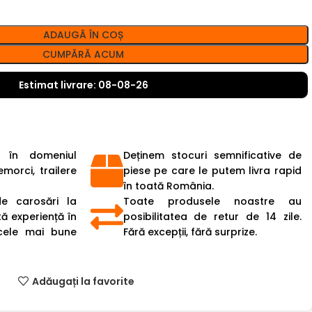
ADAUGĂ ÎN COȘ
CUMPĂRĂ ACUM
Estimat livrare: 08-08-26
 în domeniul
Deținem stocuri semnificative de
emorci, trailere
piese pe care le putem livra rapid
în toată România.
de carosări la
Toate produsele noastre au
ă experiență în
posibilitatea de retur de 14 zile.
cele mai bune
Fără excepții, fără surprize.
Adăugați la favorite