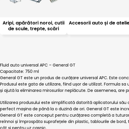
Aripi, apărători noroi, cutii
Accesorii auto și de ateli
de scule, trepte, scări
Fluid auto universal APC – General GT
Capacitate: 750 ml
General GT este un produs de curățare universal APC. Este conceput
Produsul este gata de utilizare, fiind ușor de utilizat. Formula s
și ajută la eliminarea mirosurilor neplăcute. De asemenea, are pr
Utilizarea produsului este simplificată datorită aplicatorului său
perfect mașina de până la o duzină de ori. General GT este incred
General GT este conceput pentru curățarea completă a tuturor ti
reînnoi și împrospăta suprafețele din plastic, tablourile de bord, ta
cât și pentru uz casnic.