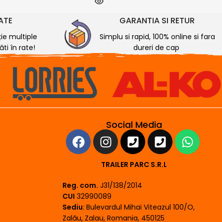
RATE
GARANTIA SI RETUR
ție multiple
Simplu si rapid, 100% online si fara
ti în rate!
dureri de cap
Social Media
TRAILER PARC S.R.L
Reg. com.
J31/138/2014
CUI
32990089
Sediu
: Bulevardul Mihai Viteazul 100/O,
Zalău, Zalau, Romania, 450125