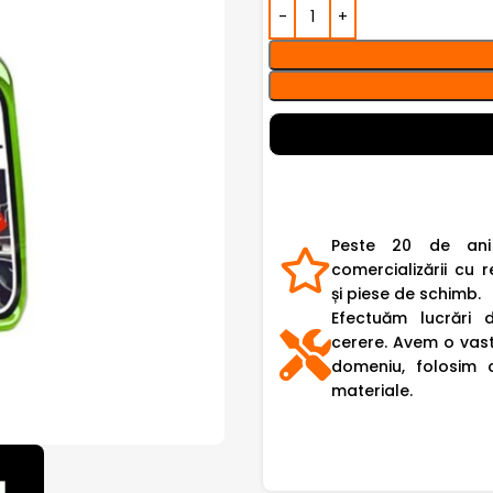
Peste 20 de ani
comercializării cu r
și piese de schimb.
Efectuăm lucrări 
cerere. Avem o vast
domeniu, folosim 
materiale.