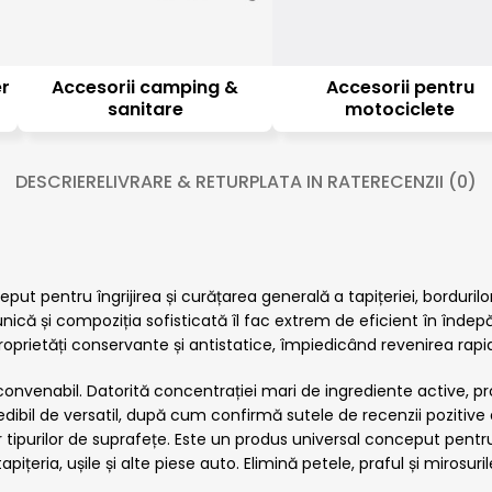
er
Accesorii camping &
Accesorii pentru
sanitare
motociclete
DESCRIERE
LIVRARE & RETUR
PLATA IN RATE
RECENZII (0)
 pentru îngrijirea și curățarea generală a tapițeriei, bordurilor, 
a unică și compoziția sofisticată îl fac extrem de eficient în înde
oprietăți conservante și antistatice, împiedicând revenirea rapid
 convenabil. Datorită concentrației mari de ingrediente active, pro
ibil de versatil, după cum confirmă sutele de recenzii pozitive al
purilor de suprafețe. Este un produs universal conceput pentru c
pițeria, ușile și alte piese auto. Elimină petele, praful și mirosuri