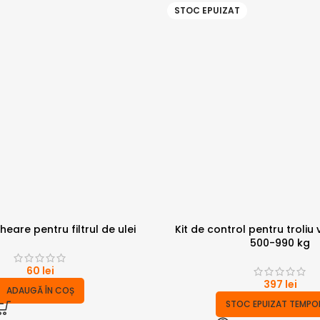
STOC EPUIZAT
eare pentru filtrul de ulei
Kit de control pentru troliu 
500-990 kg
60
lei
397
lei
ADAUGĂ ÎN COȘ
STOC EPUIZAT TEMPO