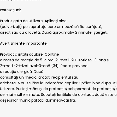
Instrucțiuni:
Produs gata de utilizare. Aplicați bine
(pulverizați) pe suprafața care urmează să fie curățată,
direct sau cu o lavetă. După aproximativ 2 minute, ștergeți.
Avertismente importante:
Provoacă iritații oculare. Conține
o masă de reacție de 5-cloro-2-metil-2H-izotiazol-3-onă și
2-metil-2H-izotiazol-3-onă (3:1). Poate provoca
o reacție alergică. Dacă
consultați un medic, arătați recipientul sau
eticheta. A nu se lăsa la îndemâna copiilor. Spălați bine după util
Utilizare. Purtați mănuși de protecție/echipament de protecție
de mai multe minute. Scoateți lentilele de contact, dacă este caz
deșeurilor municipalității dumneavoastră.