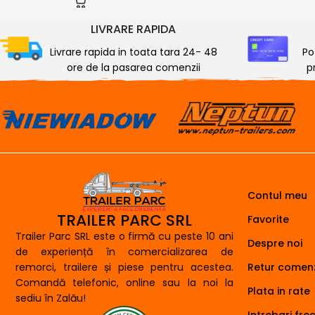
LIVRARE RAPIDA
Livrare rapida in toata tara 24- 48
Po
ore de la pasarea comenzii
p
Contul meu
TRAILER PARC SRL
Favorite
Trailer Parc SRL este o firmă cu peste 10 ani
Despre noi
de experiență în comercializarea de
remorci, trailere și piese pentru acestea.
Retur comenz
Comandă telefonic, online sau la noi la
Plata in rate
sediu în Zalău!