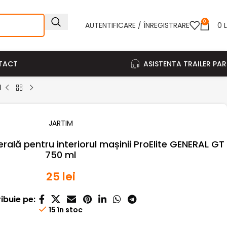
0
AUTENTIFICARE / ÎNREGISTRARE
0
L
TACT
ASISTENTA TRAILER PA
l
JARTIM
rală pentru interiorul mașinii ProElite GENERAL GT
750 ml
25
lei
ribuie pe:
15 în stoc