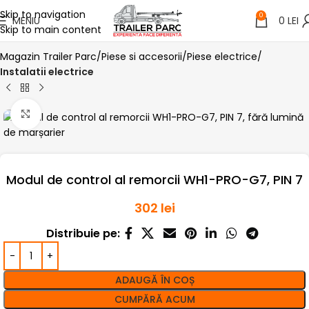
Skip to navigation
0
MENIU
0
LEI
Skip to main content
Magazin Trailer Parc
Piese si accesorii
Piese electrice
Instalatii electrice
Click pentru a mari
Modul de control al remorcii WH1-PRO-G7, PIN 7
302
lei
Distribuie pe:
ADAUGĂ ÎN COȘ
CUMPĂRĂ ACUM