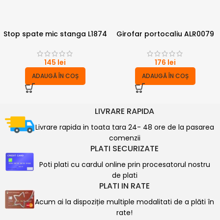
Stop spate mic stanga L1874
Girofar portocaliu ALR0079
145
lei
176
lei
ADAUGĂ ÎN COȘ
ADAUGĂ ÎN COȘ
LIVRARE RAPIDA
Livrare rapida in toata tara 24- 48 ore de la pasarea
comenzii
PLATI SECURIZATE
Poti plati cu cardul online prin procesatorul nostru
de plati
PLATI IN RATE
Acum ai la dispoziție multiple modalitati de a plăti în
rate!