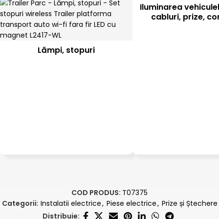
Iluminarea vehiculel
cabluri, prize, c
Lămpi, stopuri
COD PRODUS:
T07375
Categorii:
Instalatii electrice
,
Piese electrice
,
Prize și Ștechere
Distribuie: