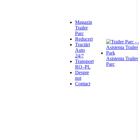
Magazin
Trailer
Parc
Reduceri
Tractări
Auto
24/7
Asistenta Trailer
Transport
Parc
RO–PL
Despre
noi
Contact