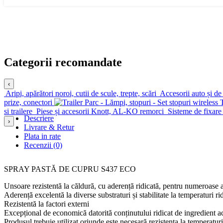
Categorii recomandate
‹
Aripi, apărători noroi, cutii de scule, trepte, scări
Accesorii auto și de 
prize, conectori
si trailere
Piese și accesorii Knott, AL-KO remorci
Sisteme de fixare 
Descriere
›
Livrare & Retur
Plata in rate
Recenzii (0)
SPRAY PASTĂ DE CUPRU S437 ECO
Unsoare rezistentă la căldură, cu aderență ridicată, pentru numeroase a
Aderență excelentă la diverse substraturi și stabilitate la temperaturi r
Rezistentă la factori externi
Excepțional de economică datorită conținutului ridicat de ingredient a
Produsul trebuie utilizat oriunde este necesară rezistența la temperaturi