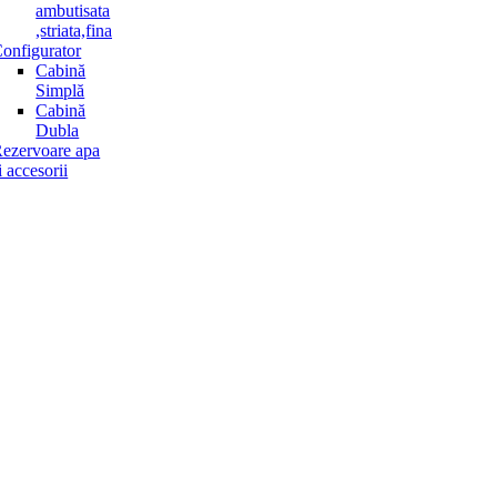
ambutisata
,striata,fina
onfigurator
Cabină
Simplă
Cabină
Dubla
ezervoare apa
i accesorii