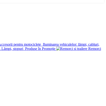
ccesorii pentru motociclete
Iluminarea vehiculelor: lămpi, cabluri,
Lămpi, stopuri
Produse în Promoție
Remorci