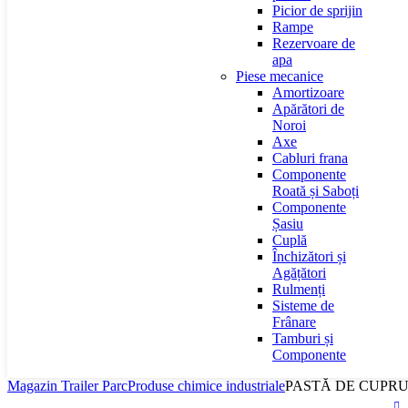
Picior de sprijin
Rampe
Rezervoare de
apa
Piese mecanice
Amortizoare
Apărători de
Noroi
Axe
Cabluri frana
Componente
Roată și Saboți
Componente
Șasiu
Cuplă
Închizători și
Agățători
Rulmenți
Sisteme de
Frânare
Tamburi și
Componente
Magazin Trailer Parc
Produse chimice industriale
PASTĂ DE CUPRU