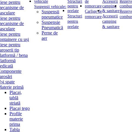
iese pentru
Suspensii vehicule
ecanisme de
Suspensii
Carlige de
Rezerv
asculare
Structuri
Accesorii
pneumatice
remorcare
combus
iese pentru
pentru
camping
Suspensie
ecanisme de
prelate
& sanitare
Pneumatică
asculare
Perne de
iese pentru
aer
ontainere cu uși
iese pentru
aroserii tip
latformă / bena
latformă
edicată
Componente
arosări
și spate
aterie primă
Placaj,
tablă
striată
Placaj tego
Profile
materie
prima
Tabla