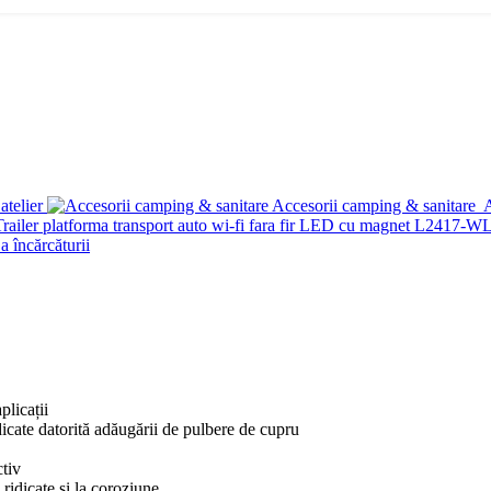
atelier
Accesorii camping & sanitare
A
a încărcăturii
plicații
idicate datorită adăugării de pulbere de cupru
ctiv
 ridicate și la coroziune