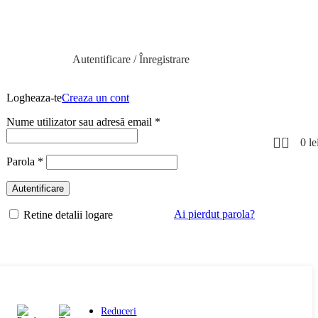
Autentificare / Înregistrare
Logheaza-te
Creaza un cont
Nume utilizator sau adresă email
*
0
0
le
Parola
*
Autentificare
Ai pierdut parola?
Retine detalii logare
Reduceri