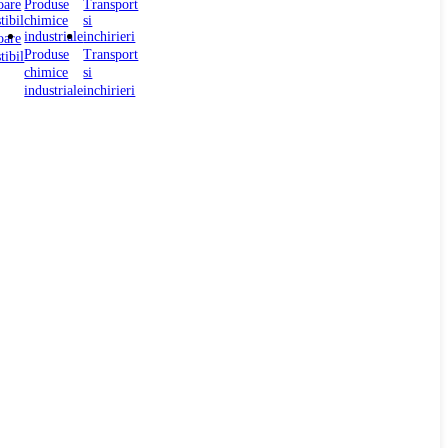
oare
Produse
Transport
tibil
chimice
si
industriale
inchirieri