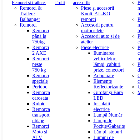
P
Remorci si trailere
Trolii
accesorii
Remorci &
Piese și accesorii
m
Trailere
Knott, AL-KO
b
Balhanger
remorci
P
Remorci
Accesorii pentru
m
Remorci
motociclete
b
până la
Accesorii auto și de
P
750kg
atelier
c
Remorci
Piese electrice
P
2 AXE
Iluminarea
c
Remorci
vehiculelor:
p
peste
lămpi, cabluri,
P
750 kg
prize, conectori
d
Remorci
Adaptoare
speciale
Elemente
c
Peridoc
Reflectorizante
U
Remorca
Girofar și Bară
M
carosata
LED
Rulote
Instalatii
Remorca
electrice
transport
Lampă Număr
utilaje
Lămpi de
Remorci
Poziție/Gabarite
Moto și
Lămpi, stopuri
ATV
Lumini de