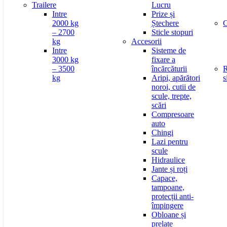
Trailere
Lucru
Intre
Prize și
2000 kg
Ștechere
C
– 2700
Sticle stopuri
kg
Accesorii
Intre
Sisteme de
3000 kg
fixare a
– 3500
încărcăturii
R
kg
Aripi, apărători
s
noroi, cutii de
scule, trepte,
scări
Compresoare
auto
Chingi
Lazi pentru
scule
Hidraulice
Jante și roți
Capace,
tampoane,
protecții anti-
împingere
Obloane și
prelate