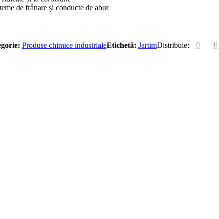
steme de frânare și conducte de abur
gorie:
Produse chimice industriale
Etichetă:
Jartim
Distribuie: