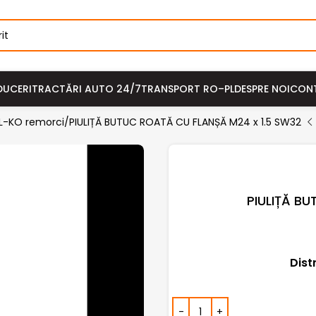
DUCERI
TRACTĂRI AUTO 24/7
TRANSPORT RO–PL
DESPRE NOI
CON
 AL-KO remorci
PIULIȚĂ BUTUC ROATĂ CU FLANȘĂ M24 x 1.5 SW32
PIULIȚĂ B
Dist