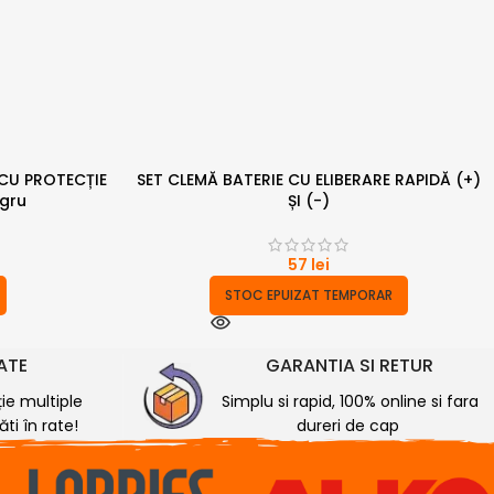
 CU PROTECȚIE
SET CLEMĂ BATERIE CU ELIBERARE RAPIDĂ (+)
gru
ȘI (-)
57
lei
STOC EPUIZAT TEMPORAR
RATE
GARANTIA SI RETUR
ție multiple
Simplu si rapid, 100% online si fara
ti în rate!
dureri de cap