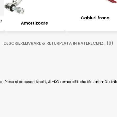
Cabluri frana
er
Amortizoare
DESCRIERE
LIVRARE & RETUR
PLATA IN RATE
RECENZII (0)
e:
Piese și accesorii Knott, AL-KO remorci
Etichetă:
Jartim
Distrib