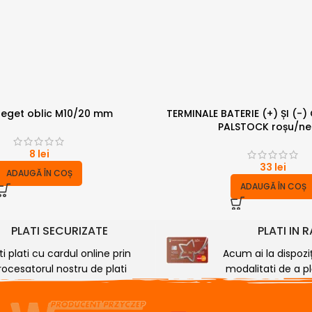
 deget oblic M10/20 mm
TERMINALE BATERIE (+) ȘI (-)
PALSTOCK roșu/ne
8
lei
33
lei
ADAUGĂ ÎN COȘ
ADAUGĂ ÎN COȘ
PLATI SECURIZATE
PLATI IN 
ti plati cu cardul online prin
Acum ai la dispozi
rocesatorul nostru de plati
modalitati de a plă