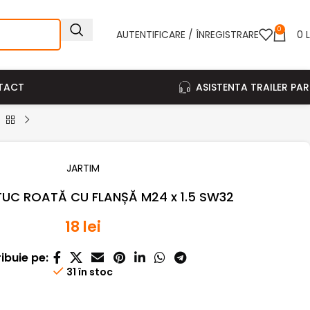
0
AUTENTIFICARE / ÎNREGISTRARE
0
L
TACT
ASISTENTA TRAILER PA
JARTIM
UTUC ROATĂ CU FLANȘĂ M24 x 1.5 SW32
18
lei
ribuie pe:
31 în stoc