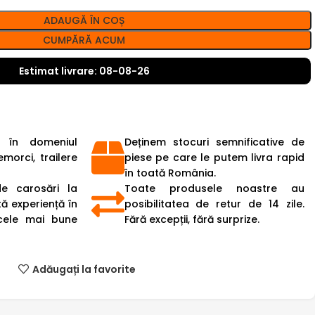
ADAUGĂ ÎN COȘ
CUMPĂRĂ ACUM
Estimat livrare: 08-08-26
 în domeniul
Deținem stocuri semnificative de
emorci, trailere
piese pe care le putem livra rapid
în toată România.
de carosări la
Toate produsele noastre au
ă experiență în
posibilitatea de retur de 14 zile.
cele mai bune
Fără excepții, fără surprize.
Adăugați la favorite