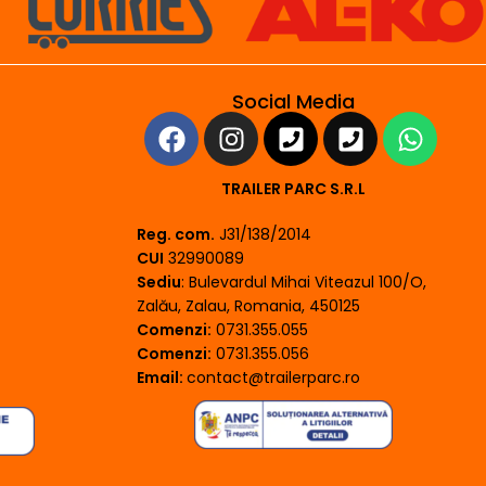
Social Media
TRAILER PARC S.R.L
Reg. com.
J31/138/2014
CUI
32990089
Sediu
: Bulevardul Mihai Viteazul 100/O,
Zalău, Zalau, Romania, 450125
Comenzi:
0731.355.055
Comenzi:
0731.355.056
Email:
contact@trailerparc.ro