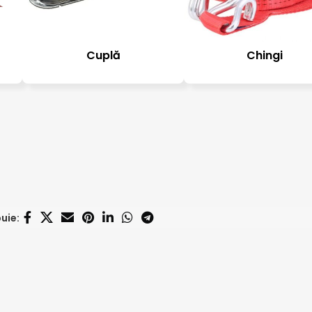
Cuplă
Chingi
uie: