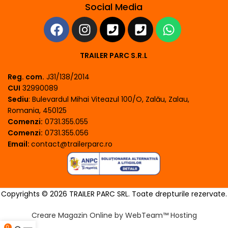
Social Media
TRAILER PARC S.R.L
Reg. com.
J31/138/2014
CUI
32990089
Sediu
: Bulevardul Mihai Viteazul 100/O, Zalău, Zalau,
Romania, 450125
Comenzi:
0731.355.055
Comenzi:
0731.355.056
Email:
contact@trailerparc.ro
Copyrights © 2026 TRAILER PARC SRL. Toate drepturile rezervate.
Creare Magazin Online by WebTeam™ Hosting
0