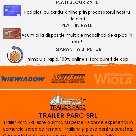
PLATI SECURIZATE
Poti plati cu cardul online prin procesatorul nostru
de plati
PLATI IN RATE
Acum ai la dispoziție multiple modalitati de a plăti în
rate!
GARANTIA SI RETUR
Simplu si rapid, 100% online si fara dureri de cap
TRAILER PARC SRL
Trailer Parc SRL este o firmă cu peste 10 ani de experiență în
comercializarea de remorci, trailere și piese pentru acestea.
Comandă telefonic, online sau la noi la sediu în Zalău!