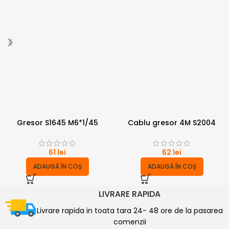
Gresor S1645 M6*1/45
Cablu gresor 4M S2004
61
lei
62
lei
ADAUGĂ ÎN COȘ
ADAUGĂ ÎN COȘ
LIVRARE RAPIDA
Livrare rapida in toata tara 24- 48 ore de la pasarea
comenzii