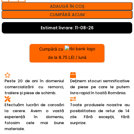
ADAUGĂ ÎN COȘ
CUMPĂRĂ ACUM
Estimat livrare: 11-08-26
Cumpără cu
de la 8.75 LEI / lună
Peste 20 de ani în domeniul
Deținem stocuri semnificative
comercializării cu remorci,
de piese pe care le putem
trailere și piese de schimb.
livra rapid în toată România.
Efectuăm lucrări de carosări
Toate produsele noastre au
la cerere. Avem o vastă
posibilitatea de retur de 14
experiență în domeniu,
zile. Fără excepții, fără
folosim cele mai bune
surprize.
materiale.