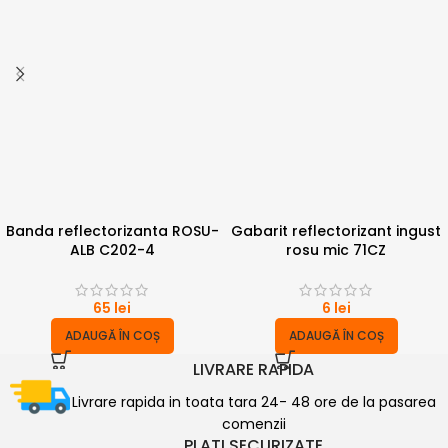
Banda reflectorizanta ROSU-
Gabarit reflectorizant ingust
ALB C202-4
rosu mic 71CZ
65
lei
6
lei
ADAUGĂ ÎN COȘ
ADAUGĂ ÎN COȘ
LIVRARE RAPIDA
Livrare rapida in toata tara 24- 48 ore de la pasarea
comenzii
PLATI SECURIZATE