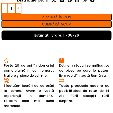
Distribuie pe:
ADAUGĂ ÎN COȘ
CUMPĂRĂ ACUM
Estimat livrare: 11-08-26
Peste 20 de ani în domeniul
Deținem stocuri semnificative
comercializării cu remorci,
de piese pe care le putem
trailere și piese de schimb.
livra rapid în toată România.
Efectuăm lucrări de carosări
Toate produsele noastre au
la cerere. Avem o vastă
posibilitatea de retur de 14
experiență în domeniu,
zile. Fără excepții, fără
folosim cele mai bune
surprize.
materiale.