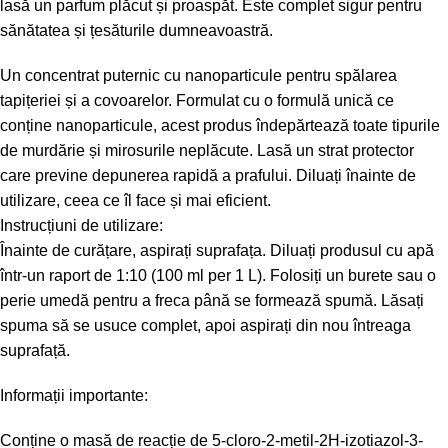
lasă un parfum plăcut și proaspăt. Este complet sigur pentru
sănătatea și țesăturile dumneavoastră.
Un concentrat puternic cu nanoparticule pentru spălarea
tapițeriei și a covoarelor. Formulat cu o formulă unică ce
conține nanoparticule, acest produs îndepărtează toate tipurile
de murdărie și mirosurile neplăcute. Lasă un strat protector
care previne depunerea rapidă a prafului. Diluați înainte de
utilizare, ceea ce îl face și mai eficient.
Instrucțiuni de utilizare:
Înainte de curățare, aspirați suprafața. Diluați produsul cu apă
într-un raport de 1:10 (100 ml per 1 L). Folosiți un burete sau o
perie umedă pentru a freca până se formează spumă. Lăsați
spuma să se usuce complet, apoi aspirați din nou întreaga
suprafață.
Informații importante:
Conține o masă de reacție de 5-cloro-2-metil-2H-izotiazol-3-