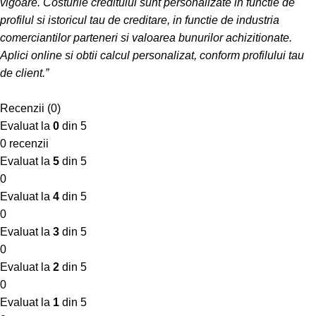
vigoare. Costurile creditului sunt personalizate in functie de
profilul si istoricul tau de creditare, in functie de industria
comerciantilor parteneri si valoarea bunurilor achizitionate.
Aplici online si obtii calcul personalizat, conform profilului tau
de client.”
Recenzii (0)
Evaluat la
0
din 5
0 recenzii
Evaluat la
5
din 5
0
Evaluat la
4
din 5
0
Evaluat la
3
din 5
0
Evaluat la
2
din 5
0
Evaluat la
1
din 5