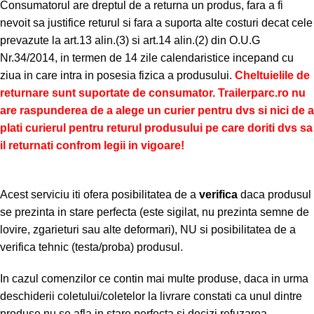
Consumatorul are dreptul de a returna un produs, fara a fi
nevoit sa justifice returul si fara a suporta alte costuri decat cele
prevazute la art.13 alin.(3) si art.14 alin.(2) din O.U.G
Nr.34/2014, in termen de 14 zile calendaristice incepand cu
ziua in care intra in posesia fizica a produsului.
Cheltuielile de
returnare sunt suportate de consumator. Trailerparc.ro nu
are raspunderea de a alege un curier pentru dvs si nici de a
plati curierul pentru returul produsului pe care doriti dvs sa
il returnati confrom legii in vigoare!
Acest serviciu iti ofera posibilitatea de a
verifica
daca produsul
se prezinta in stare perfecta (este sigilat, nu prezinta semne de
lovire, zgarieturi sau alte deformari), NU si posibilitatea de a
verifica tehnic (testa/proba) produsul.
In cazul comenzilor ce contin mai multe produse, daca in urma
deschiderii coletului/coletelor la livrare constati ca unul dintre
produse nu se afla in stare perfecta si decizi refuzarea