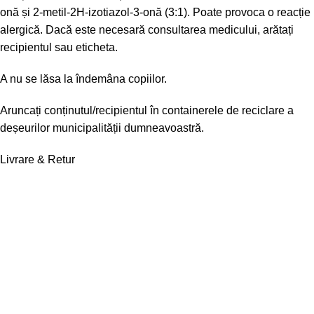
onă și 2-metil-2H-izotiazol-3-onă (3:1). Poate provoca o reacție
alergică. Dacă este necesară consultarea medicului, arătați
recipientul sau eticheta.
A nu se lăsa la îndemâna copiilor.
Aruncați conținutul/recipientul în containerele de reciclare a
deșeurilor municipalității dumneavoastră.
Livrare & Retur