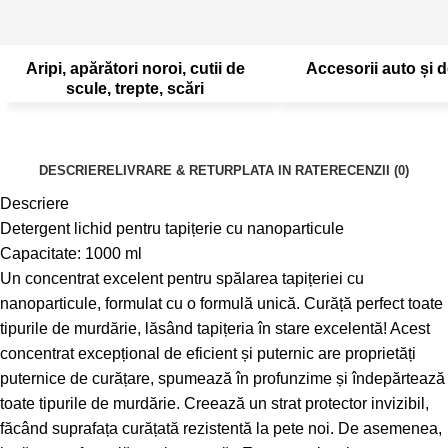
Aripi, apărători noroi, cutii de
Accesorii auto și d
scule, trepte, scări
DESCRIERE
LIVRARE & RETUR
PLATA IN RATE
RECENZII (0)
Descriere
Detergent lichid pentru tapițerie cu nanoparticule
Capacitate: 1000 ml
Un concentrat excelent pentru spălarea tapițeriei cu
nanoparticule, formulat cu o formulă unică. Curăță perfect toate
tipurile de murdărie, lăsând tapițeria în stare excelentă! Acest
concentrat excepțional de eficient și puternic are proprietăți
puternice de curățare, spumează în profunzime și îndepărtează
toate tipurile de murdărie. Creează un strat protector invizibil,
făcând suprafața curățată rezistentă la pete noi. De asemenea,