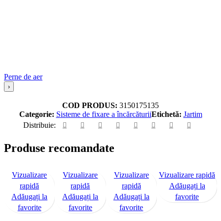
Perne de aer
›
COD PRODUS:
3150175135
Categorie:
Sisteme de fixare a încărcăturii
Etichetă:
Jartim
Distribuie:
Produse recomandate
Vizualizare
Vizualizare
Vizualizare
Vizualizare rapidă
rapidă
rapidă
rapidă
Adăugați la
Adăugați la
Adăugați la
Adăugați la
favorite
favorite
favorite
favorite