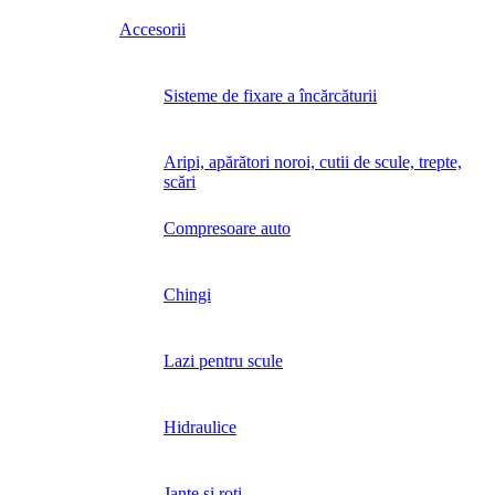
Accesorii
Sisteme de fixare a încărcăturii
Aripi, apărători noroi, cutii de scule, trepte,
scări
Compresoare auto
Chingi
Lazi pentru scule
Hidraulice
Jante și roți