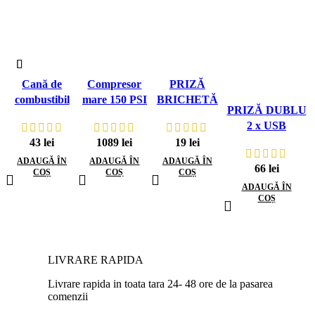
Cană de
Compresor
PRIZĂ
combustibil
mare 150 PSI
BRICHETĂ
PRIZĂ DUBLU
din plastic
160 l/min
AUTO CU
2 x USB
negru de 5 litri
Troliu DWK-
TERMINALE
ÎNCORPORATĂ
43
lei
1089
lei
19
lei
T160 Dragon
BATERIE 12
3100mA 12V/24V
V / 24 V – 16 A
ADAUGĂ ÎN
ADAUGĂ ÎN
ADAUGĂ ÎN
66
lei
COȘ
COȘ
COȘ
ADAUGĂ ÎN
COȘ
LIVRARE RAPIDA
Livrare rapida in toata tara 24- 48 ore de la pasarea
comenzii