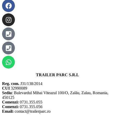
TRAILER PARC S.R.L
Reg. com.
J31/138/2014
CUI
32990089
Sediu
: Bulevardul Mihai Viteazul 100/O, Zalău, Zalau, Romania,
450125
Comenzi:
0731.355.055
Comenzi:
0731.355.056
Email:
contact@trailerparc.ro