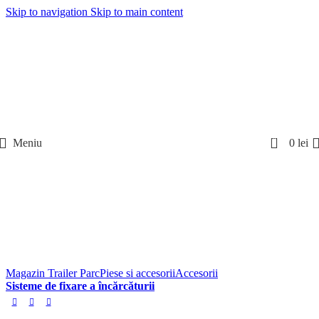
Skip to navigation
Skip to main content
0
Meniu
0
lei
Magazin Trailer Parc
Piese si accesorii
Accesorii
Sisteme de fixare a încărcăturii