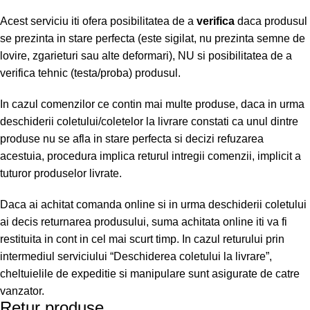
Acest serviciu iti ofera posibilitatea de a
verifica
daca produsul
se prezinta in stare perfecta (este sigilat, nu prezinta semne de
lovire, zgarieturi sau alte deformari), NU si posibilitatea de a
verifica tehnic (testa/proba) produsul.
In cazul comenzilor ce contin mai multe produse, daca in urma
deschiderii coletului/coletelor la livrare constati ca unul dintre
produse nu se afla in stare perfecta si decizi refuzarea
acestuia, procedura implica returul intregii comenzii, implicit a
tuturor produselor livrate.
Daca ai achitat comanda online si in urma deschiderii coletului
ai decis returnarea produsului, suma achitata online iti va fi
restituita in cont in cel mai scurt timp. In cazul returului prin
intermediul serviciului “Deschiderea coletului la livrare”,
cheltuielile de expeditie si manipulare sunt asigurate de catre
vanzator.
Retur produse