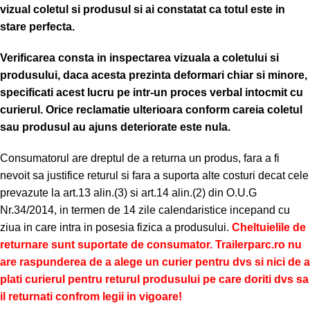
vizual coletul si produsul si ai constatat ca totul este in
stare perfecta.
Verificarea consta in inspectarea vizuala a coletului si
produsului, daca acesta prezinta deformari chiar si minore,
specificati acest lucru pe intr-un proces verbal intocmit cu
curierul.
Orice reclamatie ulterioara conform careia coletul
sau produsul au ajuns deteriorate este nula.
Consumatorul are dreptul de a returna un produs, fara a fi
nevoit sa justifice returul si fara a suporta alte costuri decat cele
prevazute la art.13 alin.(3) si art.14 alin.(2) din O.U.G
Nr.34/2014, in termen de 14 zile calendaristice incepand cu
ziua in care intra in posesia fizica a produsului.
Cheltuielile de
returnare sunt suportate de consumator. Trailerparc.ro nu
are raspunderea de a alege un curier pentru dvs si nici de a
plati curierul pentru returul produsului pe care doriti dvs sa
il returnati confrom legii in vigoare!