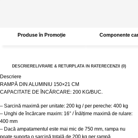
Produse în Promoție
Componente car
DESCRIERE
LIVRARE & RETUR
PLATA IN RATE
RECENZII (0)
Descriere
RAMPĂ DIN ALUMINIU 150×21 CM
CAPACITATE DE ÎNCĂRCARE: 200 KG/BUC.
– Sarcină maximă per unitate: 200 kg / per pereche: 400 kg
– Unghi de încărcare maxim: 16° ​​​​/ Înălțime maximă de rulare:
400 mm
– Dacă ampatamentul este mai mic de 750 mm, rampa nu
poate suporta o sarcină totală de 200 kg per rampă