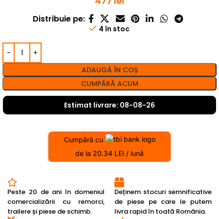
477
lei
Distribuie pe:
4 în stoc
ADAUGĂ ÎN COȘ
CUMPĂRĂ ACUM
Estimat livrare: 08-08-26
Cumpără cu
de la 20.34 LEI / lună
Peste 20 de ani în domeniul
Deținem stocuri semnificative
comercializării cu remorci,
de piese pe care le putem
trailere și piese de schimb.
livra rapid în toată România.