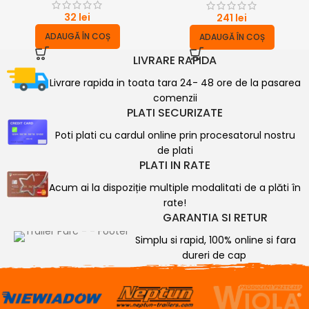
32
lei
241
lei
ADAUGĂ ÎN COȘ
ADAUGĂ ÎN COȘ
LIVRARE RAPIDA
Livrare rapida in toata tara 24- 48 ore de la pasarea
comenzii
PLATI SECURIZATE
Poti plati cu cardul online prin procesatorul nostru
de plati
PLATI IN RATE
Acum ai la dispoziție multiple modalitati de a plăti în
rate!
GARANTIA SI RETUR
Simplu si rapid, 100% online si fara
dureri de cap