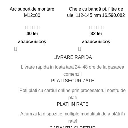
Arc suport de montare
Cheie cu bandă pt. filtre de
M12x80
ulei 112-145 mm 16.590.082
40
lei
32
lei
ADAUGĂ ÎN COȘ
ADAUGĂ ÎN COȘ
LIVRARE RAPIDA
Livrare rapida in toata tara 24- 48 ore de la pasarea
comenzii
PLATI SECURIZATE
Poti plati cu cardul online prin procesatorul nostru de
plati
PLATI IN RATE
Acum ai la dispoziție multiple modalitati de a plăti în
rate!