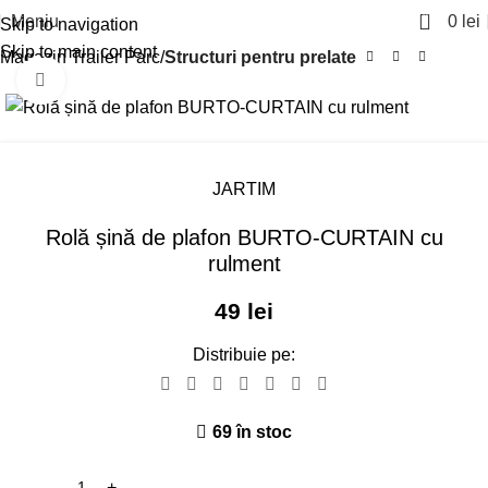
0
Meniu
0
lei
Skip to navigation
Skip to main content
Magazin Trailer Parc
Structuri pentru prelate
Click pentru a mari
JARTIM
Rolă șină de plafon BURTO-CURTAIN cu
rulment
49
lei
Distribuie pe:
69 în stoc