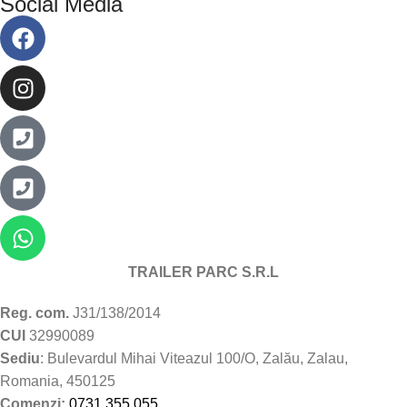
Social Media
TRAILER PARC S.R.L
Reg. com.
J31/138/2014
CUI
32990089
Sediu
: Bulevardul Mihai Viteazul 100/O, Zalău, Zalau,
Romania, 450125
Comenzi:
0731.355.055