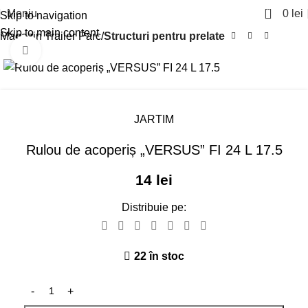
0
Meniu
0
lei
Skip to navigation
Skip to main content
Magazin Trailer Parc
Structuri pentru prelate
Click pentru a mari
JARTIM
Rulou de acoperiș „VERSUS” FI 24 L 17.5
14
lei
Distribuie pe:
22 în stoc