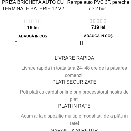
PRIZĂ BRICHETĂ AUTO CU
Rampe auto PVC 3T, pereche
TERMINALE BATERIE 12 V /
de 2 buc.
24 V – 16 A
719
lei
19
lei
ADAUGĂ ÎN COȘ
ADAUGĂ ÎN COȘ
LIVRARE RAPIDA
Livrare rapida in toata tara 24- 48 ore de la pasarea
comenzii
PLATI SECURIZATE
Poti plati cu cardul online prin procesatorul nostru de
plati
PLATI IN RATE
Acum ai la dispoziție multiple modalitati de a plăti în
rate!
GARANTIA SI RETUR