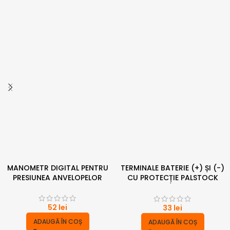
MANOMETR DIGITAL PENTRU
TERMINALE BATERIE (+) ȘI (-)
PRESIUNEA ANVELOPELOR
CU PROTECȚIE PALSTOCK
roșu/negru
52
lei
33
lei
ADAUGĂ ÎN COȘ
ADAUGĂ ÎN COȘ