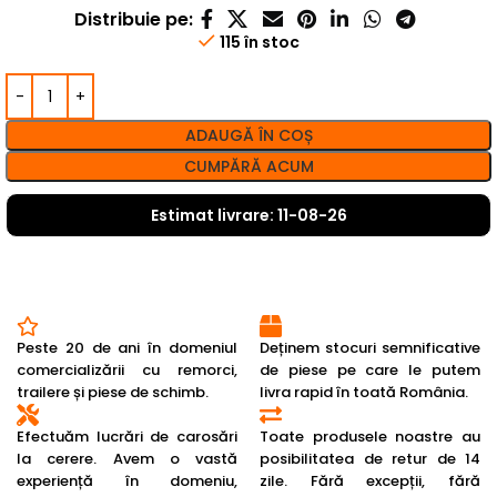
Distribuie pe:
115 în stoc
ADAUGĂ ÎN COȘ
CUMPĂRĂ ACUM
Estimat livrare: 11-08-26
Peste 20 de ani în domeniul
Deținem stocuri semnificative
comercializării cu remorci,
de piese pe care le putem
trailere și piese de schimb.
livra rapid în toată România.
Efectuăm lucrări de carosări
Toate produsele noastre au
la cerere. Avem o vastă
posibilitatea de retur de 14
experiență în domeniu,
zile. Fără excepții, fără