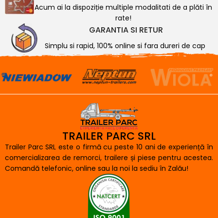
Acum ai la dispoziție multiple modalitati de a plăti în
rate!
GARANTIA SI RETUR
Simplu si rapid, 100% online si fara dureri de cap
TRAILER PARC SRL
Trailer Parc SRL este o firmă cu peste 10 ani de experiență în
comercializarea de remorci, trailere și piese pentru acestea.
Comandă telefonic, online sau la noi la sediu în Zalău!