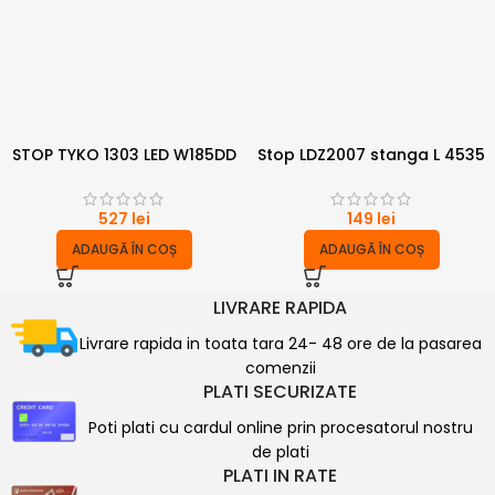
STOP TYKO 1303 LED W185DD
Stop LDZ2007 stanga L 4535
527
lei
149
lei
ADAUGĂ ÎN COȘ
ADAUGĂ ÎN COȘ
LIVRARE RAPIDA
Livrare rapida in toata tara 24- 48 ore de la pasarea
comenzii
PLATI SECURIZATE
Poti plati cu cardul online prin procesatorul nostru
de plati
PLATI IN RATE