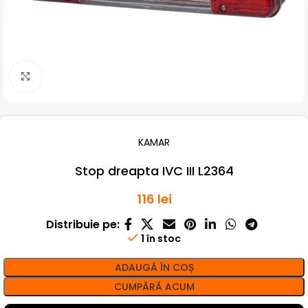
Click pentru a mari
KAMAR
Stop dreapta IVC III L2364
116
lei
Distribuie pe:
1 în stoc
ADAUGĂ ÎN COȘ
CUMPĂRĂ ACUM