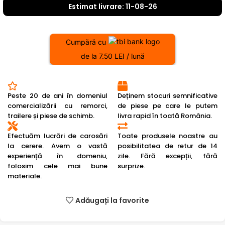
Estimat livrare: 11-08-26
Cumpără cu
de la 7.50 LEI / lună
Peste 20 de ani în domeniul
Deținem stocuri semnificative
comercializării cu remorci,
de piese pe care le putem
trailere și piese de schimb.
livra rapid în toată România.
Efectuăm lucrări de carosări
Toate produsele noastre au
la cerere. Avem o vastă
posibilitatea de retur de 14
experiență în domeniu,
zile. Fără excepții, fără
folosim cele mai bune
surprize.
materiale.
Adăugați la favorite