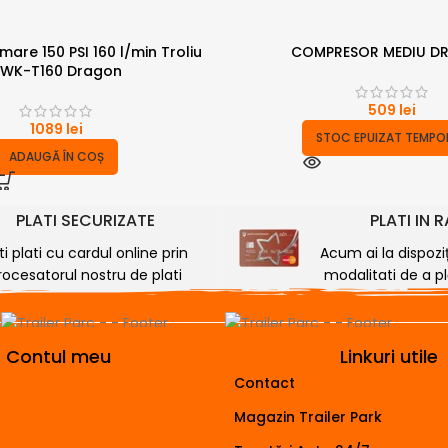
are 150 PSI 160 l/min Troliu
COMPRESOR MEDIU D
WK-T160 Dragon
509
lei
1089
lei
STOC EPUIZAT TEMPO
ADAUGĂ ÎN COȘ
PLATI SECURIZATE
PLATI IN 
ti plati cu cardul online prin
Acum ai la dispozi
rocesatorul nostru de plati
modalitati de a plă
Contul meu
Linkuri utile
Contact
Magazin Trailer Park