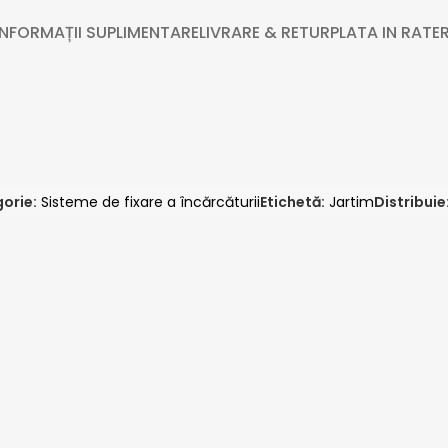
INFORMAȚII SUPLIMENTARE
LIVRARE & RETUR
PLATA IN RATE
R
orie:
Sisteme de fixare a încărcăturii
Etichetă:
Jartim
Distribuie