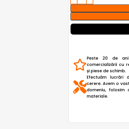
Peste 20 de ani
comercializării cu r
și piese de schimb.
Efectuăm lucrări 
cerere. Avem o vast
domeniu, folosim 
materiale.