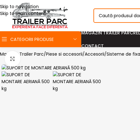
Skip to navigation
Skip to main content
MAGAZIN TRAILER PARC
RE
CATEGORII PRODUSE
CONTACT
Magazin Trailer Parc
Piese si accesorii
Accesorii
Sisteme de fixa
Click pentru a mari