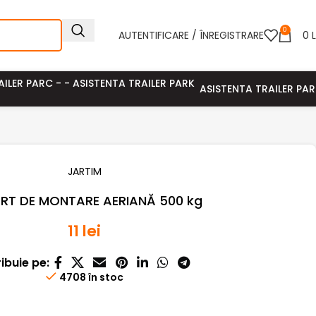
0
AUTENTIFICARE / ÎNREGISTRARE
0
L
ASISTENTA TRAILER PA
JARTIM
RT DE MONTARE AERIANĂ 500 kg
11
lei
ribuie pe:
4708 în stoc