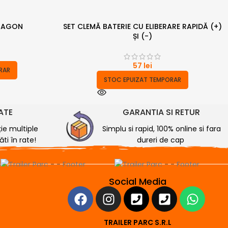
RAGON
SET CLEMĂ BATERIE CU ELIBERARE RAPIDĂ (+)
ȘI (-)
57
lei
RAR
STOC EPUIZAT TEMPORAR
RATE
GARANTIA SI RETUR
ție multiple
Simplu si rapid, 100% online si fara
ti în rate!
dureri de cap
Social Media
TRAILER PARC S.R.L