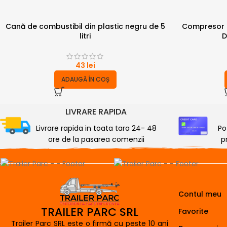
Cană de combustibil din plastic negru de 5
Compresor m
litri
D
43
lei
ADAUGĂ ÎN COȘ
LIVRARE RAPIDA
Livrare rapida in toata tara 24- 48
Po
ore de la pasarea comenzii
p
Contul meu
TRAILER PARC SRL
Favorite
Trailer Parc SRL este o firmă cu peste 10 ani