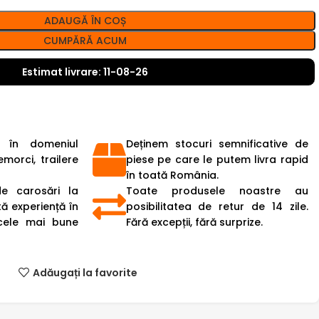
ADAUGĂ ÎN COȘ
CUMPĂRĂ ACUM
Estimat livrare: 11-08-26
 în domeniul
Deținem stocuri semnificative de
emorci, trailere
piese pe care le putem livra rapid
în toată România.
de carosări la
Toate produsele noastre au
ă experiență în
posibilitatea de retur de 14 zile.
cele mai bune
Fără excepții, fără surprize.
Adăugați la favorite