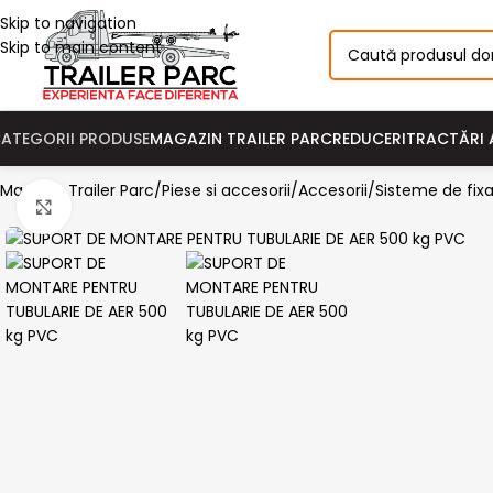
Skip to navigation
Skip to main content
MAGAZIN TRAILER PARC
REDUCERI
TRACTĂRI 
ATEGORII PRODUSE
Magazin Trailer Parc
Piese si accesorii
Accesorii
Sisteme de fixa
Click pentru a mari