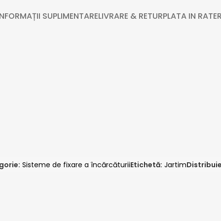
INFORMAȚII SUPLIMENTARE
LIVRARE & RETUR
PLATA IN RATE
R
gorie:
Sisteme de fixare a încărcăturii
Etichetă:
Jartim
Distribuie