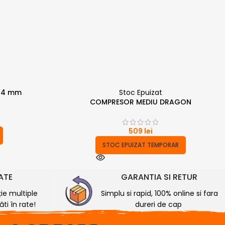
/44 mm
Stoc Epuizat
COMPRESOR MEDIU DRAGON
509
lei
STOC EPUIZAT TEMPORAR
RATE
GARANTIA SI RETUR
ție multiple
Simplu si rapid, 100% online si fara
ti în rate!
dureri de cap