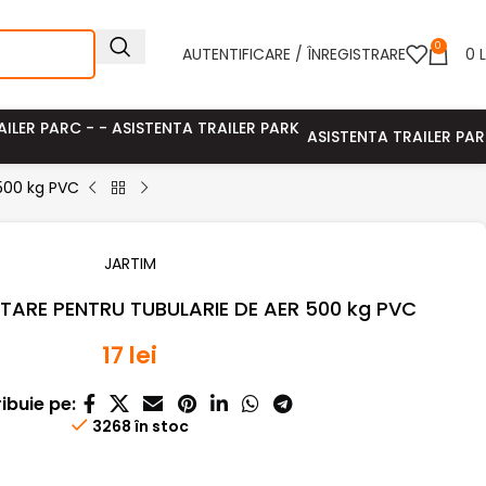
0
AUTENTIFICARE / ÎNREGISTRARE
0
L
ASISTENTA TRAILER PA
500 kg PVC
JARTIM
ARE PENTRU TUBULARIE DE AER 500 kg PVC
17
lei
ribuie pe:
3268 în stoc