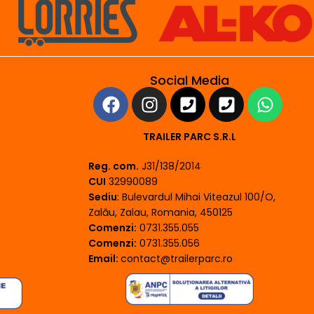
Social Media
TRAILER PARC S.R.L
Reg. com.
J31/138/2014
CUI
32990089
Sediu
: Bulevardul Mihai Viteazul 100/O,
Zalău, Zalau, Romania, 450125
Comenzi:
0731.355.055
Comenzi:
0731.355.056
Email:
contact@trailerparc.ro