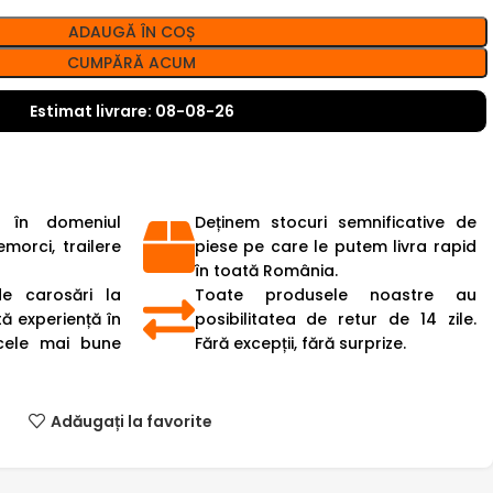
ADAUGĂ ÎN COȘ
CUMPĂRĂ ACUM
Estimat livrare: 08-08-26
 în domeniul
Deținem stocuri semnificative de
emorci, trailere
piese pe care le putem livra rapid
în toată România.
de carosări la
Toate produsele noastre au
ă experiență în
posibilitatea de retur de 14 zile.
cele mai bune
Fără excepții, fără surprize.
Adăugați la favorite