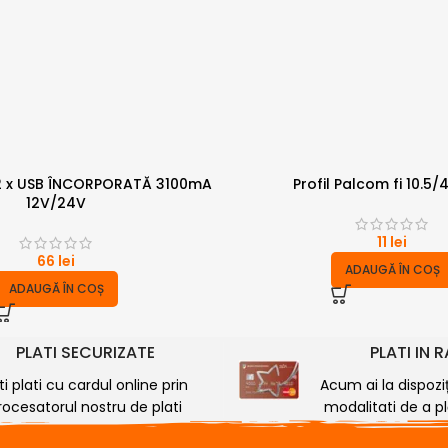
2 x USB ÎNCORPORATĂ 3100mA
Profil Palcom fi 10.5
12V/24V
11
lei
66
lei
ADAUGĂ ÎN COȘ
ADAUGĂ ÎN COȘ
PLATI SECURIZATE
PLATI IN 
ti plati cu cardul online prin
Acum ai la dispozi
rocesatorul nostru de plati
modalitati de a plă