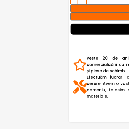
Peste 20 de ani
comercializării cu r
și piese de schimb.
Efectuăm lucrări 
cerere. Avem o vast
domeniu, folosim 
materiale.