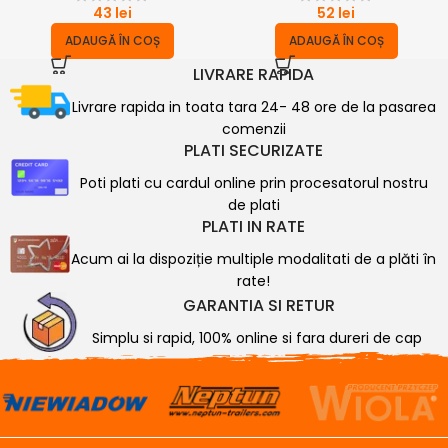
43
lei
52
lei
ADAUGĂ ÎN COȘ
ADAUGĂ ÎN COȘ
LIVRARE RAPIDA
Livrare rapida in toata tara 24- 48 ore de la pasarea
comenzii
PLATI SECURIZATE
Poti plati cu cardul online prin procesatorul nostru
de plati
PLATI IN RATE
Acum ai la dispoziție multiple modalitati de a plăti în
rate!
GARANTIA SI RETUR
Simplu si rapid, 100% online si fara dureri de cap