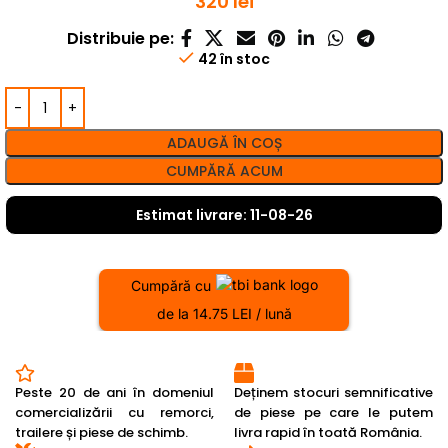
320
lei
Distribuie pe:
42 în stoc
ADAUGĂ ÎN COȘ
CUMPĂRĂ ACUM
Estimat livrare: 11-08-26
Cumpără cu
de la 14.75 LEI / lună
Peste 20 de ani în domeniul
Deținem stocuri semnificative
comercializării cu remorci,
de piese pe care le putem
trailere și piese de schimb.
livra rapid în toată România.