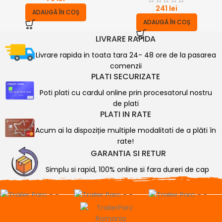
241
lei
ADAUGĂ ÎN COȘ
ADAUGĂ ÎN COȘ
LIVRARE RAPIDA
Livrare rapida in toata tara 24- 48 ore de la pasarea
comenzii
PLATI SECURIZATE
Poti plati cu cardul online prin procesatorul nostru
de plati
PLATI IN RATE
Acum ai la dispoziție multiple modalitati de a plăti în
rate!
GARANTIA SI RETUR
Simplu si rapid, 100% online si fara dureri de cap