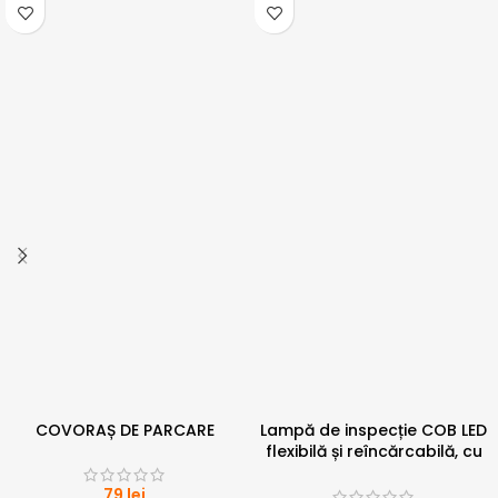
COVORAȘ DE PARCARE
Lampă de inspecție COB LED
flexibilă și reîncărcabilă, cu
cârlig și magnet
79
lei