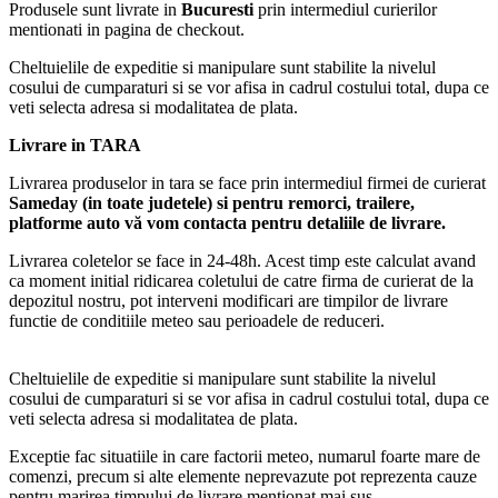
Produsele sunt livrate in
Bucuresti
prin intermediul curierilor
mentionati in pagina de checkout.
Cheltuielile de expeditie si manipulare sunt stabilite la nivelul
cosului de cumparaturi si se vor afisa in cadrul costului total, dupa ce
veti selecta adresa si modalitatea de plata.
Livrare in TARA
Livrarea produselor in tara se face prin intermediul firmei de curierat
Sameday (in toate judetele) si pentru remorci, trailere,
platforme auto vă vom contacta pentru detaliile de livrare.
Livrarea coletelor se face in 24-48h. Acest timp este calculat avand
ca moment initial ridicarea coletului de catre firma de curierat de la
depozitul nostru, pot interveni modificari are timpilor de livrare
functie de conditiile meteo sau perioadele de reduceri.
Cheltuielile de expeditie si manipulare sunt stabilite la nivelul
cosului de cumparaturi si se vor afisa in cadrul costului total, dupa ce
veti selecta adresa si modalitatea de plata.
Exceptie fac situatiile in care factorii meteo, numarul foarte mare de
comenzi, precum si alte elemente neprevazute pot reprezenta cauze
pentru marirea timpului de livrare mentionat mai sus.