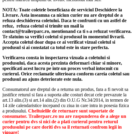
NOTA:
Toate coletele beneficiaza de serviciul Deschidere la
Livrare. Asta inseamna ca niciun curier nu are dreptul de a
refuza deschiderea coletului. Daca te confrunti cu un astfel de
refuz, refuza coletul si trimite un mail la
contact@trailerparc.ro, mentionand ca ti s-a refuzat verificarea.
Te sfatuim sa verifici coletul si produsul in momentul livrarii.
Accepta coletul doar dupa ce ai verificat vizual coletul si
produsul si ai constatat ca totul este in stare perfecta.
Verificarea consta in inspectarea vizuala a coletului si
produsului, daca acesta prezinta deformari chiar si minore,
specificati acest lucru pe intr-un proces verbal intocmit cu
curierul.
Orice reclamatie ulterioara conform careia coletul sau
produsul au ajuns deteriorate este nula.
Consumatorul are dreptul de a returna un produs, fara a fi nevoit sa
justifice returul si fara a suporta alte costuri decat cele prevazute la
art.13 alin.(3) si art.14 alin.(2) din O.U.G Nr.34/2014, in termen de
14 zile calendaristice incepand cu ziua in care intra in posesia fizica
a produsului.
Cheltuielile de returnare sunt suportate de
consumator. Trailerparc.ro nu are raspunderea de a alege un
curier pentru dvs si nici de a plati curierul pentru returul
produsului pe care doriti dvs sa il returnati confrom legii in
vigoare!