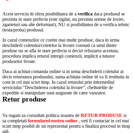
Acest serviciu iti ofera posibilitatea de a
verifica
daca produsul se
prezinta in stare perfecta (este sigilat, nu prezinta semne de lovire,
zgarieturi sau alte deformari), NU si posibilitatea de a verifica tehnic
(testa/proba) produsul.
In cazul comenzilor ce contin mai multe produse, daca in urma
deschiderii coletului/coletelor la livrare constati ca unul dintre
produse nu se afla in stare perfecta si decizi refuzarea acestuia,
procedura implica returul intregii comenzii, implicit a tuturor
produselor livrate.
Daca ai achitat comanda online si in urma deschiderii coletului ai
decis returnarea produsului, suma achitata online iti va fi restituita in
cont in cel mai scurt timp. In cazul returului prin intermediul
serviciului “Deschiderea coletului la livrare”, cheltuielile de
expeditie si manipulare sunt asigurate de catre vanzator.
Retur produse
Va rugam sa consultati politica noastra de
RETUR PRODUSE
si
sa completati
formularul nostru online
, veti fi contactat in cel mai
scurt timp posibil de un reprezentat pentru a finaliza procesul in timp
util.