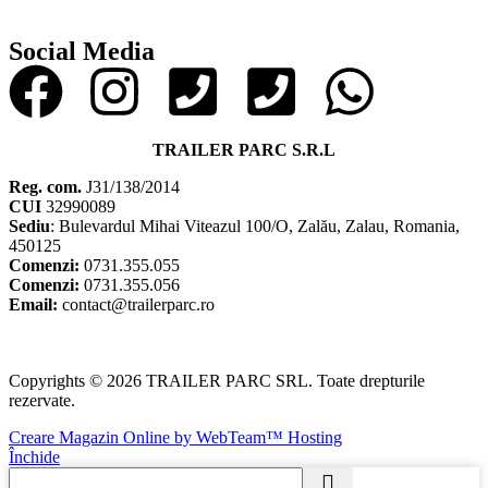
Social Media
TRAILER PARC S.R.L
Reg. com.
J31/138/2014
CUI
32990089
Sediu
: Bulevardul Mihai Viteazul 100/O, Zalău, Zalau, Romania,
450125
Comenzi:
0731.355.055
Comenzi:
0731.355.056
Email:
contact@trailerparc.ro
Copyrights © 2026 TRAILER PARC SRL. Toate drepturile
rezervate.
Creare Magazin Online by WebTeam™ Hosting
Închide