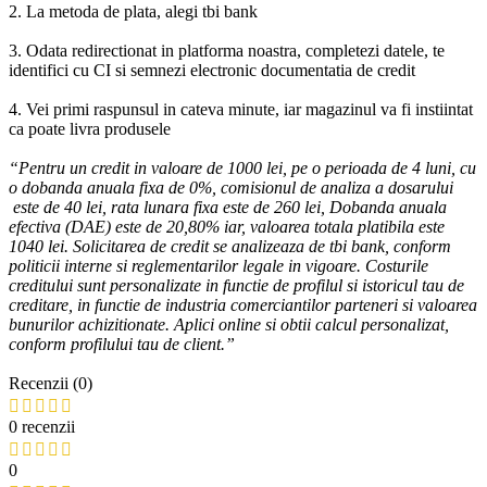
2. La metoda de plata, alegi tbi bank
3. Odata redirectionat in platforma noastra, completezi datele, te
identifici cu CI si semnezi electronic documentatia de credit
4. Vei primi raspunsul in cateva minute, iar magazinul va fi instiintat
ca poate livra produsele
“Pentru un credit in valoare de 1000 lei, pe o perioada de 4 luni, cu
o dobanda anuala fixa de 0%, comisionul de analiza a dosarului
este de 40 lei, rata lunara fixa este de 260 lei, Dobanda anuala
efectiva (DAE) este de 20,80% iar, valoarea totala platibila este
1040 lei. Solicitarea de credit se analizeaza de tbi bank, conform
politicii interne si reglementarilor legale in vigoare. Costurile
creditului sunt personalizate in functie de profilul si istoricul tau de
creditare, in functie de industria comerciantilor parteneri si valoarea
bunurilor achizitionate. Aplici online si obtii calcul personalizat,
conform profilului tau de client.”
Recenzii (0)
0 recenzii
0