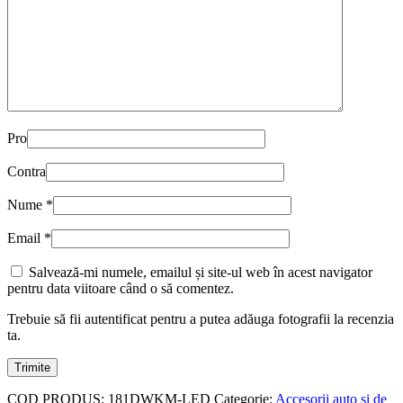
Pro
Contra
Nume
*
Email
*
Salvează-mi numele, emailul și site-ul web în acest navigator
pentru data viitoare când o să comentez.
Trebuie să fii autentificat pentru a putea adăuga fotografii la recenzia
ta.
COD PRODUS:
181DWKM-LED
Categorie:
Accesorii auto și de