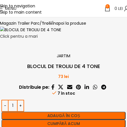
Skip to navigation
0
MENIU
0
LEI
Skip to main content
Magazin Trailer Parc
Trolii
Înapoi la produse
Click pentru a mari
JARTIM
BLOCUL DE TROLIU DE 4 TONE
73
lei
Distribuie pe:
7 în stoc
ADAUGĂ ÎN COȘ
CUMPĂRĂ ACUM