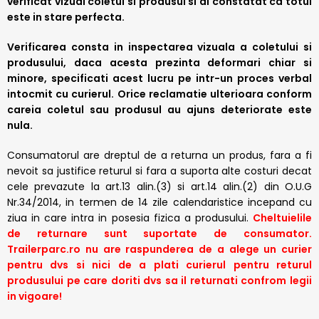
verificat vizual coletul si produsul si ai constatat ca totul
este in stare perfecta.
Verificarea consta in inspectarea vizuala a coletului si
produsului, daca acesta prezinta deformari chiar si
minore, specificati acest lucru pe intr-un proces verbal
intocmit cu curierul.
Orice reclamatie ulterioara conform
careia coletul sau produsul au ajuns deteriorate este
nula.
Consumatorul are dreptul de a returna un produs, fara a fi
nevoit sa justifice returul si fara a suporta alte costuri decat
cele prevazute la art.13 alin.(3) si art.14 alin.(2) din O.U.G
Nr.34/2014, in termen de 14 zile calendaristice incepand cu
ziua in care intra in posesia fizica a produsului.
Cheltuielile
de returnare sunt suportate de consumator.
Trailerparc.ro nu are raspunderea de a alege un curier
pentru dvs si nici de a plati curierul pentru returul
produsului pe care doriti dvs sa il returnati confrom legii
in vigoare!