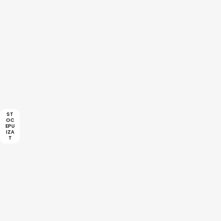
ST
OC
EPU
IZA
T