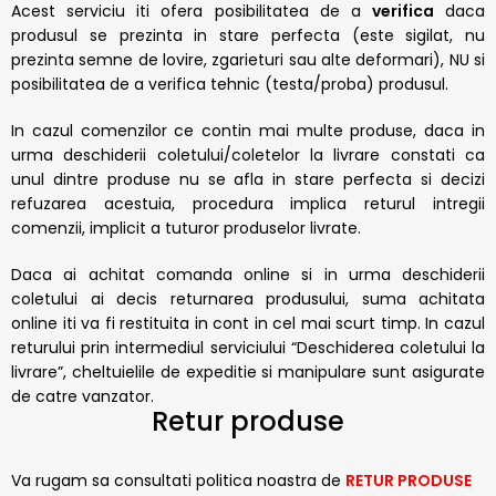
Acest serviciu iti ofera posibilitatea de a
verifica
daca
produsul se prezinta in stare perfecta (este sigilat, nu
prezinta semne de lovire, zgarieturi sau alte deformari), NU si
posibilitatea de a verifica tehnic (testa/proba) produsul.
In cazul comenzilor ce contin mai multe produse, daca in
urma deschiderii coletului/coletelor la livrare constati ca
unul dintre produse nu se afla in stare perfecta si decizi
refuzarea acestuia, procedura implica returul intregii
comenzii, implicit a tuturor produselor livrate.
Daca ai achitat comanda online si in urma deschiderii
coletului ai decis returnarea produsului, suma achitata
online iti va fi restituita in cont in cel mai scurt timp. In cazul
returului prin intermediul serviciului “Deschiderea coletului la
livrare”, cheltuielile de expeditie si manipulare sunt asigurate
de catre vanzator.
Retur produse
Va rugam sa consultati politica noastra de
RETUR PRODUSE