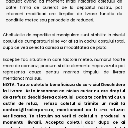
calculat avand ca moment initial ridicarea coletului de
catre firma de curierat de la depozitul nostru, pot
interveni modificari are timpilor de livrare functie de
conditiile meteo sau perioadele de reduceri.
Cheltuielile de expeditie si manipulare sunt stabilite la nivelul
cosului de cumparaturi si se vor afisa in cadrul costului total,
dupa ce veti selecta adresa si modalitatea de plata.
Exceptie fac situatiile in care factorii meteo, numarul foarte
mare de comenzi, precum si alte elemente neprevazute pot
reprezenta cauze pentru marirea timpului de livrare
mentionat mai sus.
NOTA:
Toate coletele beneficiaza de serviciul Deschidere
la Livrare. Asta inseamna ca niciun curier nu are dreptul
de a refuza deschiderea coletului. Daca te confrunti cu un
astfel de refuz, refuza coletul si trimite un mail la
contact@trailerparc.ro, mentionand ca ti s-a refuzat
verificarea.
Te sfatuim sa verifici coletul si produsul in
momentul livrarii. Accepta coletul doar dupa ce ai