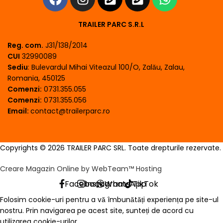
TRAILER PARC S.R.L
Reg. com.
J31/138/2014
CUI
32990089
Sediu
: Bulevardul Mihai Viteazul 100/O, Zalău, Zalau,
Romania, 450125
Comenzi:
0731.355.055
Comenzi:
0731.355.056
Email:
contact@trailerparc.ro
Copyrights © 2026 TRAILER PARC SRL. Toate drepturile rezervate.
Creare Magazin Online by WebTeam™ Hosting
Facebook
Instagram
WhatsApp
TikTok
Folosim cookie-uri pentru a vă îmbunătăți experiența pe site-ul
nostru. Prin navigarea pe acest site, sunteți de acord cu
utilizarea cookie-urilor.