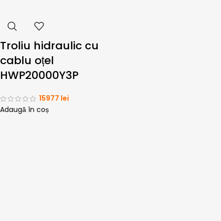
Troliu hidraulic cu
cablu oțel
HWP20000Y3P
15977
lei
Adaugă în coș