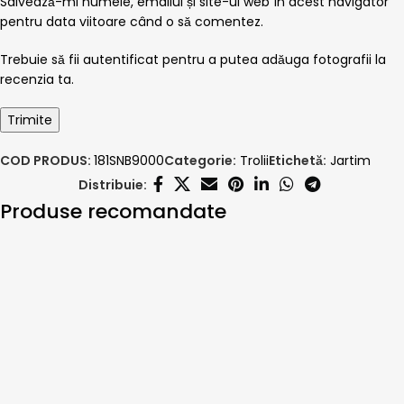
Salvează-mi numele, emailul și site-ul web în acest navigator
pentru data viitoare când o să comentez.
Trebuie să fii autentificat pentru a putea adăuga fotografii la
recenzia ta.
COD PRODUS:
181SNB9000
Categorie:
Trolii
Etichetă:
Jartim
Distribuie:
Produse recomandate