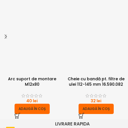
Arc suport de montare
Cheie cu bandă pt. filtre de
M12x80
ulei 112-145 mm 16.590.082
40
lei
32
lei
ADAUGĂ ÎN COȘ
ADAUGĂ ÎN COȘ
LIVRARE RAPIDA