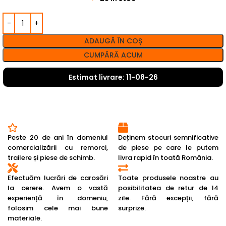
ADAUGĂ ÎN COȘ
CUMPĂRĂ ACUM
Estimat livrare: 11-08-26
Peste 20 de ani în domeniul
Deținem stocuri semnificative
comercializării cu remorci,
de piese pe care le putem
trailere și piese de schimb.
livra rapid în toată România.
Efectuăm lucrări de carosări
Toate produsele noastre au
la cerere. Avem o vastă
posibilitatea de retur de 14
experiență în domeniu,
zile. Fără excepții, fără
folosim cele mai bune
surprize.
materiale.