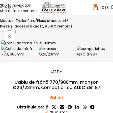
Skip to navigation
0
MENIU
0
LEI
Skip to main content
Magazin Trailer Parc
Piese si accesorii
Piese și accesorii Knott, AL-KO remorci
Click pentru a mari
JARTIM
Cablu de frână 770/980mm, manșon
Ø26/23mm, compatibil cu ALKO din 97
64
lei
Distribuie pe:
28 în stoc