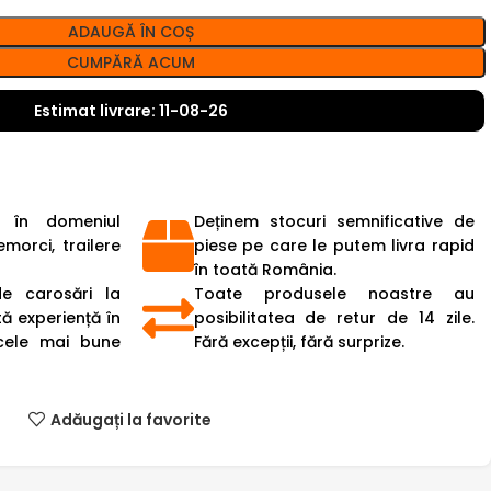
ADAUGĂ ÎN COȘ
CUMPĂRĂ ACUM
Estimat livrare: 11-08-26
 în domeniul
Deținem stocuri semnificative de
emorci, trailere
piese pe care le putem livra rapid
în toată România.
de carosări la
Toate produsele noastre au
ă experiență în
posibilitatea de retur de 14 zile.
cele mai bune
Fără excepții, fără surprize.
Adăugați la favorite