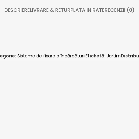
DESCRIERE
LIVRARE & RETUR
PLATA IN RATE
RECENZII (0)
egorie:
Sisteme de fixare a încărcăturii
Etichetă:
Jartim
Distribu