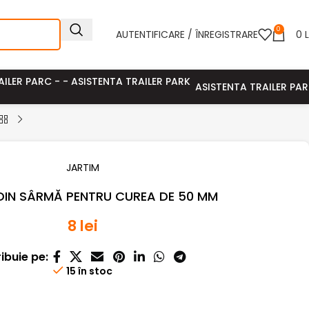
0
AUTENTIFICARE / ÎNREGISTRARE
0
L
ASISTENTA TRAILER PA
JARTIM
DIN SÂRMĂ PENTRU CUREA DE 50 MM
8
lei
ribuie pe:
15 în stoc