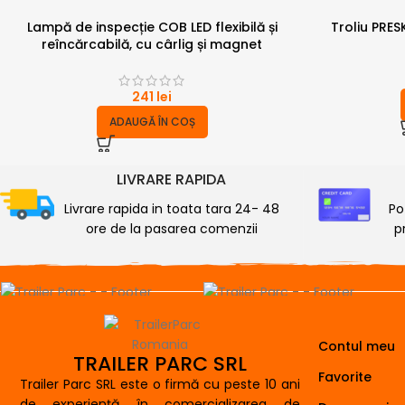
Lampă de inspecție COB LED flexibilă și
Troliu PRE
reîncărcabilă, cu cârlig și magnet
241
lei
ADAUGĂ ÎN COȘ
LIVRARE RAPIDA
Livrare rapida in toata tara 24- 48
Po
ore de la pasarea comenzii
p
Contul meu
TRAILER PARC SRL
Favorite
Trailer Parc SRL este o firmă cu peste 10 ani
de experiență în comercializarea de