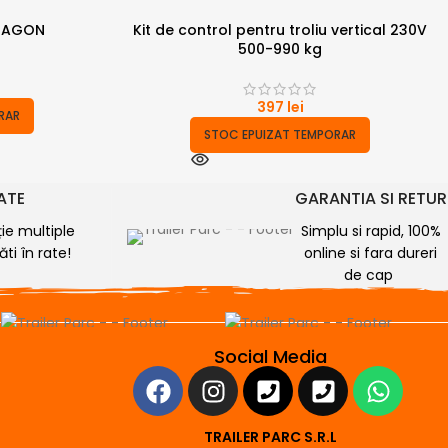
RAGON
Kit de control pentru troliu vertical 230V
500-990 kg
397
lei
RAR
STOC EPUIZAT TEMPORAR
RATE
GARANTIA SI RETUR
ție multiple
Simplu si rapid, 100%
ti în rate!
online si fara dureri
de cap
Social Media
TRAILER PARC S.R.L