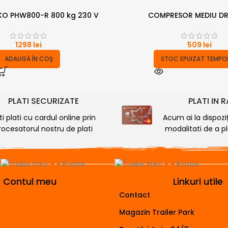
SKO PHW800-R 800 kg 230 V
COMPRESOR MEDIU D
1298
lei
509
lei
ADAUGĂ ÎN COȘ
STOC EPUIZAT TEMPO
PLATI SECURIZATE
PLATI IN 
ti plati cu cardul online prin
Acum ai la dispozi
rocesatorul nostru de plati
modalitati de a plă
Contul meu
Linkuri utile
Contact
Magazin Trailer Park