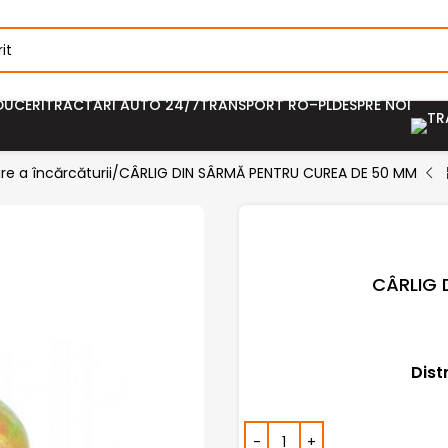
DUCERI
TRACTĂRI AUTO 24/7
TRANSPORT RO–PL
DESPRE NOI
re a încărcăturii
CÂRLIG DIN SÂRMĂ PENTRU CUREA DE 50 MM
CÂRLIG 
Dist