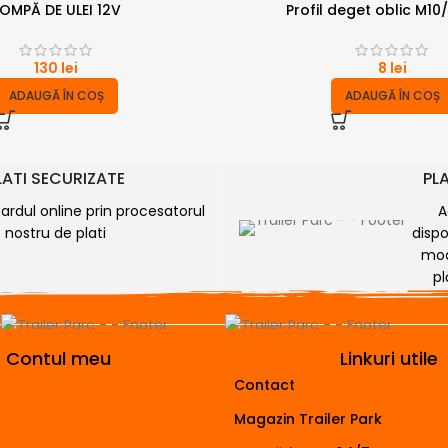
OMPĂ DE ULEI 12V
Profil deget oblic M1
130
lei
8
lei
ADAUGĂ ÎN COȘ
ADAUGĂ ÎN COȘ
LATI SECURIZATE
PLA
cardul online prin procesatorul
A
nostru de plati
dispo
mod
pl
Contul meu
Linkuri utile
Contact
Magazin Trailer Park