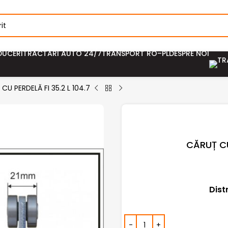
DUCERI
TRACTĂRI AUTO 24/7
TRANSPORT RO–PL
DESPRE NOI
U PERDELĂ FI 35.2 L 104.7
CĂRUȚ CU
Dist