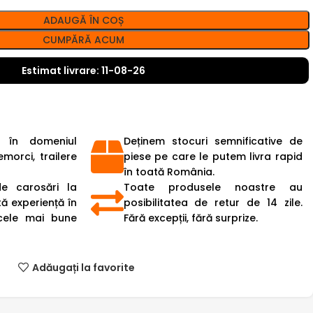
ADAUGĂ ÎN COȘ
CUMPĂRĂ ACUM
Estimat livrare: 11-08-26
 în domeniul
Deținem stocuri semnificative de
emorci, trailere
piese pe care le putem livra rapid
în toată România.
de carosări la
Toate produsele noastre au
ă experiență în
posibilitatea de retur de 14 zile.
cele mai bune
Fără excepții, fără surprize.
Adăugați la favorite