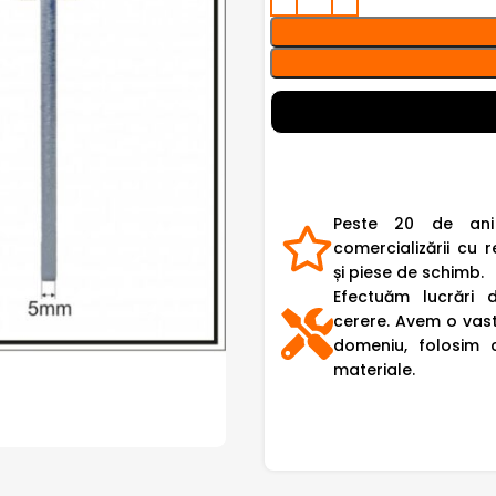
Peste 20 de ani
comercializării cu r
și piese de schimb.
Efectuăm lucrări 
cerere. Avem o vast
domeniu, folosim 
materiale.