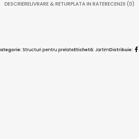
DESCRIERE
LIVRARE & RETUR
PLATA IN RATE
RECENZII (0)
ategorie:
Structuri pentru prelate
Etichetă:
Jartim
Distribuie: