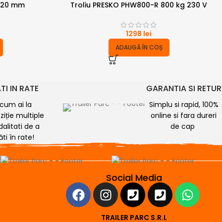
0/20 mm
Troliu PRESKO PHW800-R 800 kg 230 V
1298
lei
ADAUGĂ ÎN COȘ
TI IN RATE
GARANTIA SI RETUR
cum ai la
Simplu si rapid, 100%
ziție multiple
online si fara dureri
alitati de a
de cap
ăti în rate!
Social Media
TRAILER PARC S.R.L