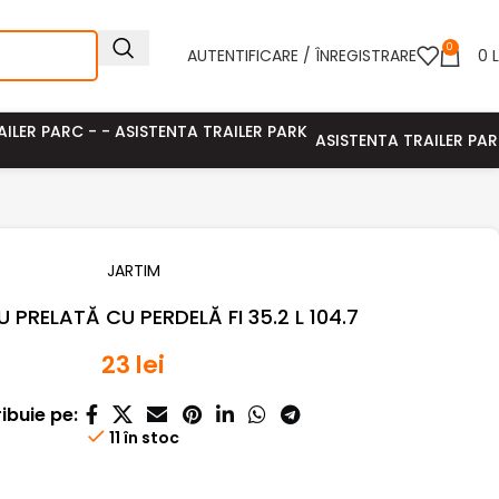
0
AUTENTIFICARE / ÎNREGISTRARE
0
L
ASISTENTA TRAILER PA
JARTIM
 PRELATĂ CU PERDELĂ FI 35.2 L 104.7
23
lei
ribuie pe:
11 în stoc