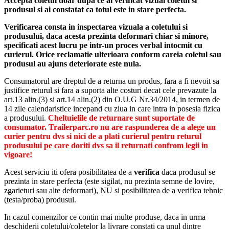
Accepta coletul doar dupa ce ai verificat vizual coletul si
produsul si ai constatat ca totul este in stare perfecta.
Verificarea consta in inspectarea vizuala a coletului si
produsului, daca acesta prezinta deformari chiar si minore,
specificati acest lucru pe intr-un proces verbal intocmit cu
curierul.
Orice reclamatie ulterioara conform careia coletul sau
produsul au ajuns deteriorate este nula.
Consumatorul are dreptul de a returna un produs, fara a fi nevoit sa
justifice returul si fara a suporta alte costuri decat cele prevazute la
art.13 alin.(3) si art.14 alin.(2) din O.U.G Nr.34/2014, in termen de
14 zile calendaristice incepand cu ziua in care intra in posesia fizica
a produsului.
Cheltuielile de returnare sunt suportate de
consumator. Trailerparc.ro nu are raspunderea de a alege un
curier pentru dvs si nici de a plati curierul pentru returul
produsului pe care doriti dvs sa il returnati confrom legii in
vigoare!
Acest serviciu iti ofera posibilitatea de a
verifica
daca produsul se
prezinta in stare perfecta (este sigilat, nu prezinta semne de lovire,
zgarieturi sau alte deformari), NU si posibilitatea de a verifica tehnic
(testa/proba) produsul.
In cazul comenzilor ce contin mai multe produse, daca in urma
deschiderii coletului/coletelor la livrare constati ca unul dintre