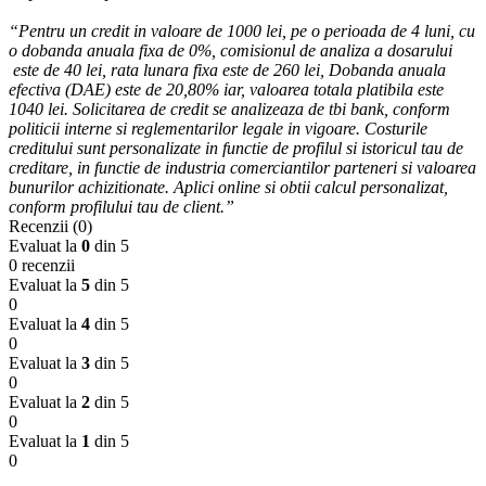
“Pentru un credit in valoare de 1000 lei, pe o perioada de 4 luni, cu
o dobanda anuala fixa de 0%, comisionul de analiza a dosarului
este de 40 lei, rata lunara fixa este de 260 lei, Dobanda anuala
efectiva (DAE) este de 20,80% iar, valoarea totala platibila este
1040 lei. Solicitarea de credit se analizeaza de tbi bank, conform
politicii interne si reglementarilor legale in vigoare. Costurile
creditului sunt personalizate in functie de profilul si istoricul tau de
creditare, in functie de industria comerciantilor parteneri si valoarea
bunurilor achizitionate. Aplici online si obtii calcul personalizat,
conform profilului tau de client.”
Recenzii (0)
Evaluat la
0
din 5
0 recenzii
Evaluat la
5
din 5
0
Evaluat la
4
din 5
0
Evaluat la
3
din 5
0
Evaluat la
2
din 5
0
Evaluat la
1
din 5
0