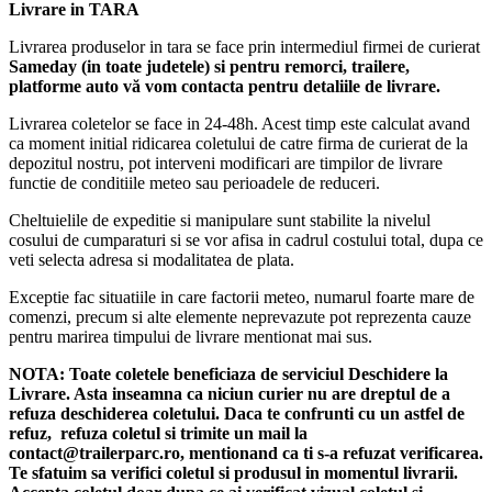
Livrare in TARA
Livrarea produselor in tara se face prin intermediul firmei de curierat
Sameday (in toate judetele) si pentru remorci, trailere,
platforme auto vă vom contacta pentru detaliile de livrare.
Livrarea coletelor se face in 24-48h. Acest timp este calculat avand
ca moment initial ridicarea coletului de catre firma de curierat de la
depozitul nostru, pot interveni modificari are timpilor de livrare
functie de conditiile meteo sau perioadele de reduceri.
Cheltuielile de expeditie si manipulare sunt stabilite la nivelul
cosului de cumparaturi si se vor afisa in cadrul costului total, dupa ce
veti selecta adresa si modalitatea de plata.
Exceptie fac situatiile in care factorii meteo, numarul foarte mare de
comenzi, precum si alte elemente neprevazute pot reprezenta cauze
pentru marirea timpului de livrare mentionat mai sus.
NOTA:
Toate coletele beneficiaza de serviciul Deschidere la
Livrare. Asta inseamna ca niciun curier nu are dreptul de a
refuza deschiderea coletului. Daca te confrunti cu un astfel de
refuz, refuza coletul si trimite un mail la
contact@trailerparc.ro, mentionand ca ti s-a refuzat verificarea.
Te sfatuim sa verifici coletul si produsul in momentul livrarii.