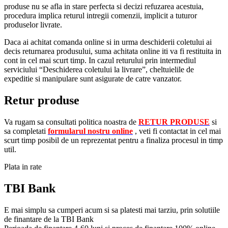
produse nu se afla in stare perfecta si decizi refuzarea acestuia,
procedura implica returul intregii comenzii, implicit a tuturor
produselor livrate.
Daca ai achitat comanda online si in urma deschiderii coletului ai
decis returnarea produsului, suma achitata online iti va fi restituita in
cont in cel mai scurt timp. In cazul returului prin intermediul
serviciului “Deschiderea coletului la livrare”, cheltuielile de
expeditie si manipulare sunt asigurate de catre vanzator.
Retur produse
Va rugam sa consultati politica noastra de
RETUR PRODUSE
si
sa completati
formularul nostru online
, veti fi contactat in cel mai
scurt timp posibil de un reprezentat pentru a finaliza procesul in timp
util.
Plata in rate
TBI Bank
E mai simplu sa cumperi acum si sa platesti mai tarziu, prin solutiile
de finantare de la TBI Bank