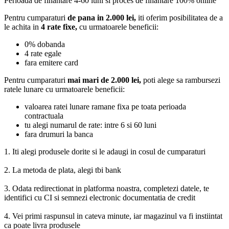
Perioada de finantare
4-60 luni
si proces de finantare 100% online
Pentru cumparaturi
de pana in 2.000 lei,
iti oferim posibilitatea de a
le achita in
4 rate fixe,
cu urmatoarele beneficii:
0% dobanda
4 rate egale
fara emitere card
Pentru cumparaturi
mai mari de 2.000 lei,
poti alege sa rambursezi
ratele lunare cu urmatoarele beneficii:
valoarea ratei lunare ramane fixa pe toata perioada
contractuala
tu alegi numarul de rate: intre 6 si 60 luni
fara drumuri la banca
1. Iti alegi produsele dorite si le adaugi in cosul de cumparaturi
2. La metoda de plata, alegi tbi bank
3. Odata redirectionat in platforma noastra, completezi datele, te
identifici cu CI si semnezi electronic documentatia de credit
4. Vei primi raspunsul in cateva minute, iar magazinul va fi instiintat
ca poate livra produsele