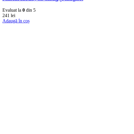
Evaluat la
0
din 5
241
lei
Adaugă în coș