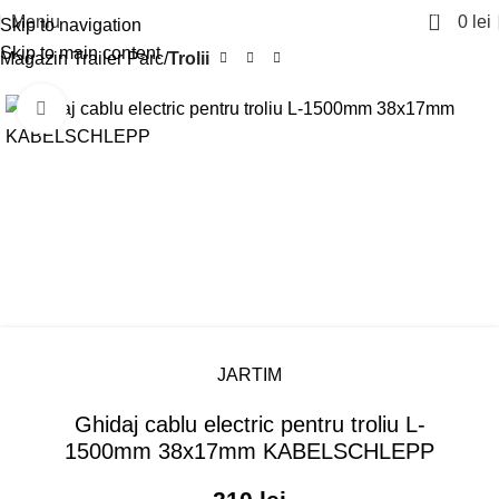
0
Meniu
0
lei
Skip to navigation
Skip to main content
Magazin Trailer Parc
Trolii
Click pentru a mari
JARTIM
Ghidaj cablu electric pentru troliu L-
1500mm 38x17mm KABELSCHLEPP