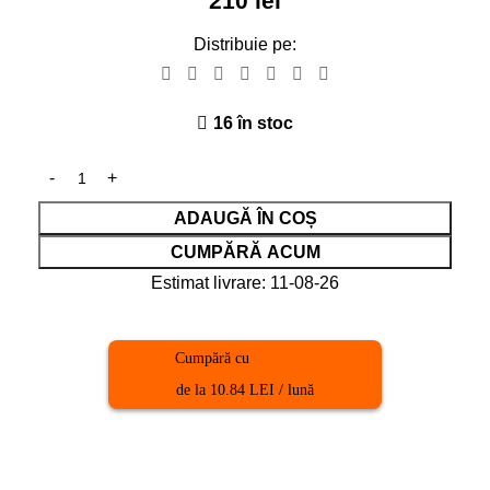
210
lei
Distribuie pe:
16 în stoc
ADAUGĂ ÎN COȘ
CUMPĂRĂ ACUM
Estimat livrare: 11-08-26
Cumpără cu
de la 10.84 LEI / lună