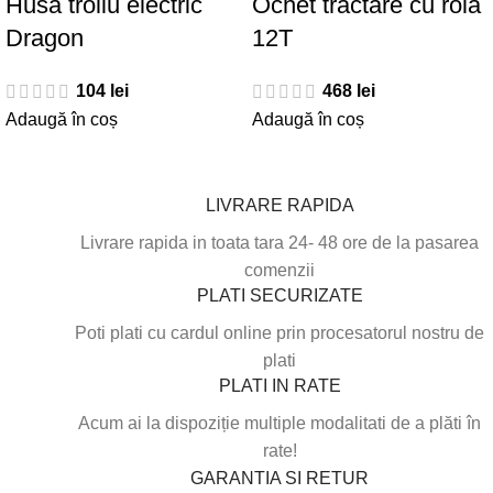
Husa troliu electric
Ochet tractare cu rola
Dragon
12T
104
lei
468
lei
Adaugă în coș
Adaugă în coș
LIVRARE RAPIDA
Livrare rapida in toata tara 24- 48 ore de la pasarea
comenzii
PLATI SECURIZATE
Poti plati cu cardul online prin procesatorul nostru de
plati
PLATI IN RATE
Acum ai la dispoziție multiple modalitati de a plăti în
rate!
GARANTIA SI RETUR