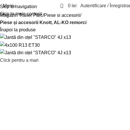
0
Meniu
0
lei
Autentificare / Înregistra
Skip to navigation
Skip to main content
Magazin Trailer Parc
Piese si accesorii
Piese și accesorii Knott, AL-KO remorci
Înapoi la produse
Click pentru a mari