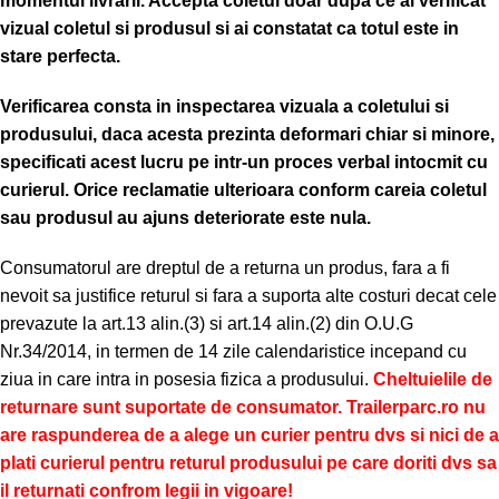
momentul livrarii. Accepta coletul doar dupa ce ai verificat
vizual coletul si produsul si ai constatat ca totul este in
stare perfecta.
Verificarea consta in inspectarea vizuala a coletului si
produsului, daca acesta prezinta deformari chiar si minore,
specificati acest lucru pe intr-un proces verbal intocmit cu
curierul.
Orice reclamatie ulterioara conform careia coletul
sau produsul au ajuns deteriorate este nula.
Consumatorul are dreptul de a returna un produs, fara a fi
nevoit sa justifice returul si fara a suporta alte costuri decat cele
prevazute la art.13 alin.(3) si art.14 alin.(2) din O.U.G
Nr.34/2014, in termen de 14 zile calendaristice incepand cu
ziua in care intra in posesia fizica a produsului.
Cheltuielile de
returnare sunt suportate de consumator. Trailerparc.ro nu
are raspunderea de a alege un curier pentru dvs si nici de a
plati curierul pentru returul produsului pe care doriti dvs sa
il returnati confrom legii in vigoare!