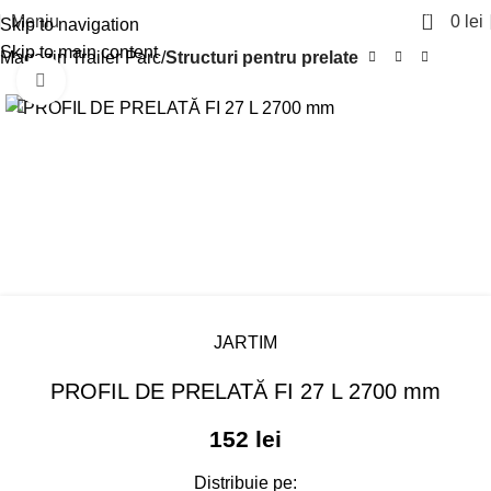
0
Meniu
0
lei
Skip to navigation
Skip to main content
Magazin Trailer Parc
Structuri pentru prelate
Click pentru a mari
JARTIM
PROFIL DE PRELATĂ FI 27 L 2700 mm
152
lei
Distribuie pe: