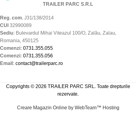
TRAILER PARC S.R.L
Reg. com.
J31/138/2014
CUI
32990089
Sediu
: Bulevardul Mihai Viteazul 100/O, Zalău, Zalau,
Romania, 450125
Comenzi:
0731.355.055
Comenzi:
0731.355.056
Email:
contact@trailerparc.ro
Copyrights © 2026 TRAILER PARC SRL. Toate drepturile
rezervate.
Creare Magazin Online by WebTeam™ Hosting