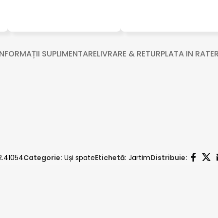
INFORMAȚII SUPLIMENTARE
LIVRARE & RETUR
PLATA IN RATE
R
2.41054
Categorie:
Uși spate
Etichetă:
Jartim
Distribuie: