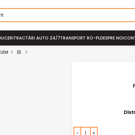
DUCERI
TRACTĂRI AUTO 24/7
TRANSPORT RO–PL
DESPRE NOI
CON
 LEM
Dist