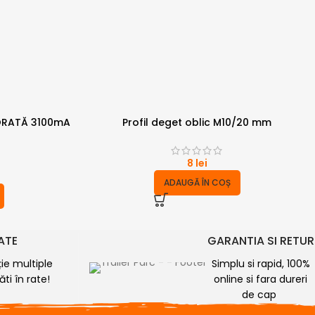
PORATĂ 3100mA
Profil deget oblic M10/20 mm
8
lei
ADAUGĂ ÎN COȘ
RATE
GARANTIA SI RETUR
ție multiple
Simplu si rapid, 100%
ti în rate!
online si fara dureri
de cap