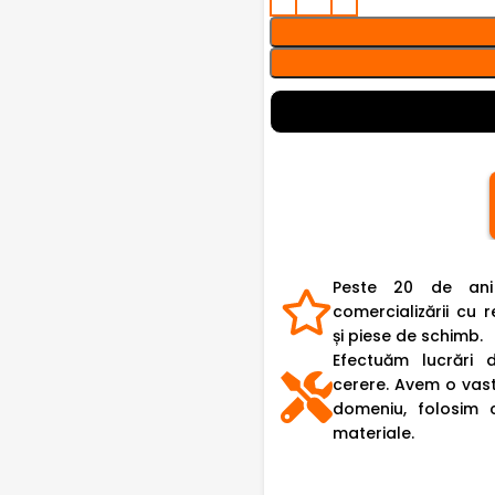
Peste 20 de ani
comercializării cu r
și piese de schimb.
Efectuăm lucrări 
cerere. Avem o vast
domeniu, folosim 
materiale.