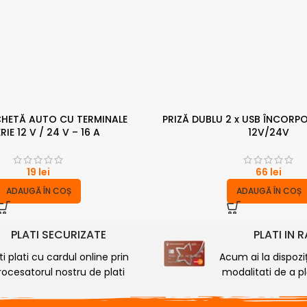
CHETĂ AUTO CU TERMINALE
PRIZĂ DUBLU 2 x USB ÎNCOR
RIE 12 V / 24 V – 16 A
12V/24V
19
lei
66
lei
ADAUGĂ ÎN COȘ
ADAUGĂ ÎN COȘ
PLATI SECURIZATE
PLATI IN 
ti plati cu cardul online prin
Acum ai la dispozi
rocesatorul nostru de plati
modalitati de a plă