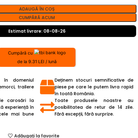
ADAUGĂ ÎN COȘ
CUMPĂRĂ ACUM
Estimat livrare: 08-08-26
Cumpără cu
de la 9.31 LEI / lună
 în domeniul
Deținem stocuri semnificative de
emorci, trailere
piese pe care le putem livra rapid
în toată România.
de carosări la
Toate produsele noastre au
ă experiență în
posibilitatea de retur de 14 zile.
cele mai bune
Fără excepții, fără surprize.
Adăugați la favorite