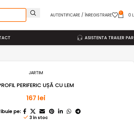
0
AUTENTIFICARE / ÎNREGISTRARE
0
L
TACT
ASISTENTA TRAILER PA
JARTIM
PROFIL PERIFERIC UȘĂ CU LEM
167
lei
ribuie pe:
3 în stoc