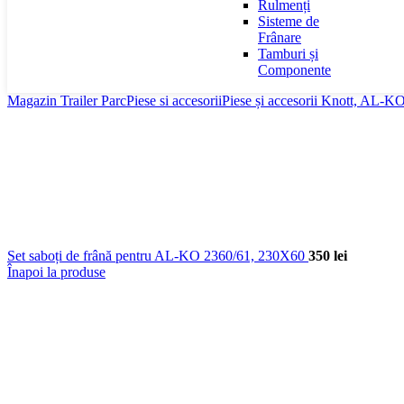
Rulmenți
Sisteme de
Frânare
Tamburi și
Componente
Magazin Trailer Parc
Piese si accesorii
Piese și accesorii Knott, AL-K
Set saboți de frână pentru AL-KO 2360/61, 230X60
350
lei
Înapoi la produse