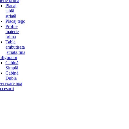
erie primă
Placaj,
tablă
striată
Placaj tego
Profile
materie
prima
Tabla
ambutisata
,striata,fina
figurator
Cabină
Simplă
Cabină
Dubla
ervoare apa
accesorii