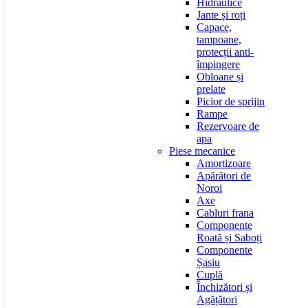
Hidraulice
Jante și roți
Capace,
tampoane,
protecții anti-
împingere
Obloane și
prelate
Picior de sprijin
Rampe
Rezervoare de
apa
Piese mecanice
Amortizoare
Apărători de
Noroi
Axe
Cabluri frana
Componente
Roată și Saboți
Componente
Șasiu
Cuplă
Închizători și
Agățători