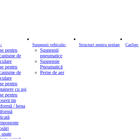
i
Suspensii vehicule
Structuri pentru prelate
Carlige
se pentru
Suspensii
canisme de
pneumatice
culare
Suspensie
se pentru
Pneumatică
canisme de
Perne de aer
culare
se pentru
tainere cu uși
se pentru
oserii tip
tformă / bena
tformă
icată
mponente
osări
 spate