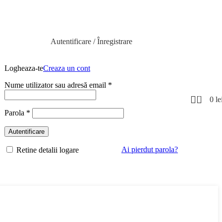
Autentificare / Înregistrare
Logheaza-te
Creaza un cont
Nume utilizator sau adresă email
*
0
0
le
Parola
*
Autentificare
Ai pierdut parola?
Retine detalii logare