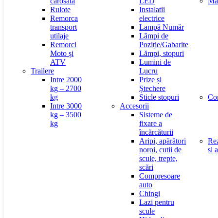
carosata
LED
Mat
Rulote
Instalatii
Remorca
electrice
transport
Lampă Număr
utilaje
Lămpi de
Remorci
Poziție/Gabarite
Moto și
Lămpi, stopuri
ATV
Lumini de
Trailere
Lucru
Intre 2000
Prize și
kg – 2700
Ștechere
kg
Sticle stopuri
Con
Intre 3000
Accesorii
kg – 3500
Sisteme de
kg
fixare a
încărcăturii
Aripi, apărători
Rez
noroi, cutii de
si 
scule, trepte,
scări
Compresoare
auto
Chingi
Lazi pentru
scule