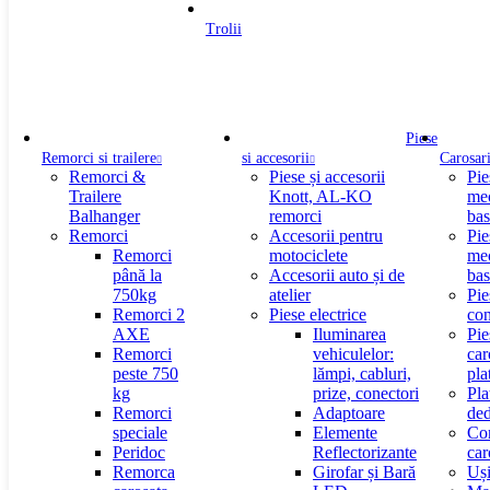
Trolii
Piese
Remorci si trailere
si accesorii
Carosar
Remorci &
Piese și accesorii
Pie
Trailere
Knott, AL-KO
me
Balhanger
remorci
bas
Remorci
Accesorii pentru
Pie
Remorci
motociclete
me
până la
Accesorii auto și de
bas
750kg
atelier
Pie
Remorci 2
Piese electrice
con
AXE
Iluminarea
Pie
Remorci
vehiculelor:
car
peste 750
lămpi, cabluri,
pla
kg
prize, conectori
Pla
Remorci
Adaptoare
ded
speciale
Elemente
Co
Peridoc
Reflectorizante
car
Remorca
Girofar și Bară
Uși