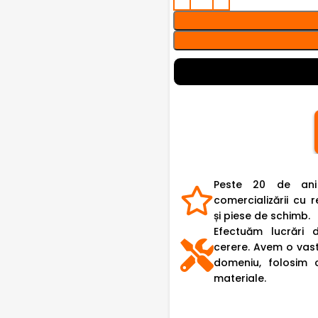
Peste 20 de ani
comercializării cu r
și piese de schimb.
Efectuăm lucrări 
cerere. Avem o vast
domeniu, folosim 
materiale.