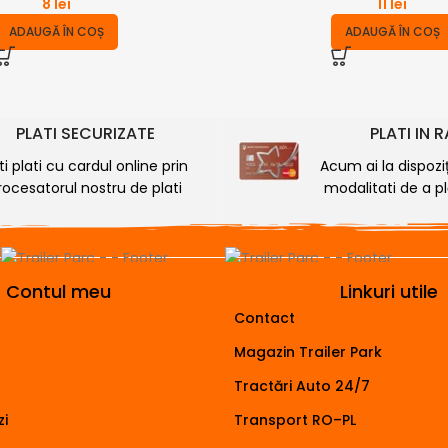
8
lei
11
lei
ADAUGĂ ÎN COȘ
ADAUGĂ ÎN COȘ
PLATI SECURIZATE
PLATI IN 
ti plati cu cardul online prin
Acum ai la dispozi
rocesatorul nostru de plati
modalitati de a plă
Contul meu
Linkuri utile
Contact
Magazin Trailer Park
Tractări Auto 24/7
i
Transport RO–PL