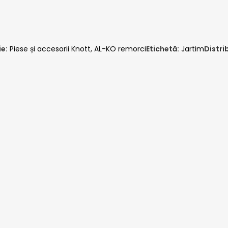
e:
Piese și accesorii Knott, AL-KO remorci
Etichetă:
Jartim
Distri