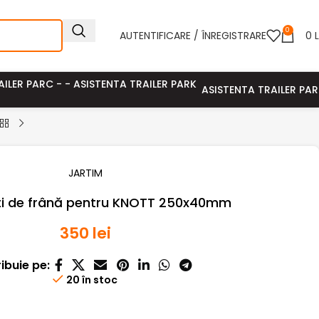
0
AUTENTIFICARE / ÎNREGISTRARE
0
L
ASISTENTA TRAILER PA
JARTIM
ți de frână pentru KNOTT 250x40mm
350
lei
ribuie pe:
20 în stoc