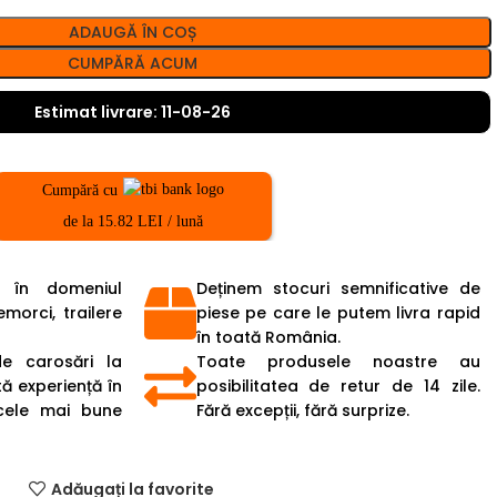
ADAUGĂ ÎN COȘ
CUMPĂRĂ ACUM
Estimat livrare: 11-08-26
Cumpără cu
de la 15.82 LEI / lună
 în domeniul
Deținem stocuri semnificative de
emorci, trailere
piese pe care le putem livra rapid
în toată România.
de carosări la
Toate produsele noastre au
ă experiență în
posibilitatea de retur de 14 zile.
cele mai bune
Fără excepții, fără surprize.
Adăugați la favorite