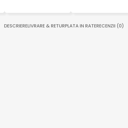
DESCRIERE
LIVRARE & RETUR
PLATA IN RATE
RECENZII (0)