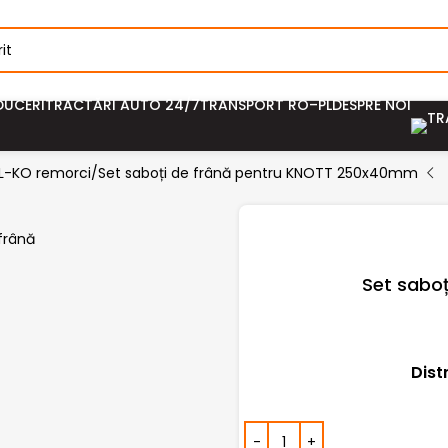
DUCERI
TRACTĂRI AUTO 24/7
TRANSPORT RO–PL
DESPRE NOI
 AL-KO remorci
Set saboți de frână pentru KNOTT 250x40mm
Set sabo
Dist