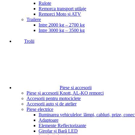
Rulote
Remorca transport utilaje
Remorci Moto și ATV
Trailere
Intre 2000 kg – 2700 kg
Intre 3000 kg – 3500 kg
Trolii
Piese si accesorii
Piese și accesorii Knott, AL-KO remorci
Accesorii pentru motociclete
Accesorii auto și de atelier
Piese electrice
Iluminarea vehiculelor: lămpi, cabluri, prize, conec
Adaptoare
Elemente Reflectorizante
Girofar și Bară LED