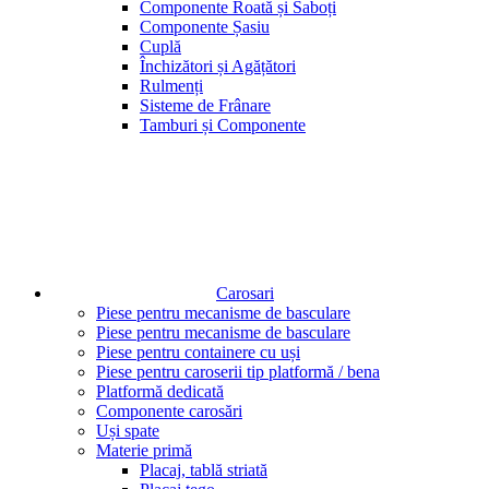
Componente Roată și Saboți
Componente Șasiu
Cuplă
Închizători și Agățători
Rulmenți
Sisteme de Frânare
Tamburi și Componente
Carosari
Piese pentru mecanisme de basculare
Piese pentru mecanisme de basculare
Piese pentru containere cu uși
Piese pentru caroserii tip platformă / bena
Platformă dedicată
Componente carosări
Uși spate
Materie primă
Placaj, tablă striată