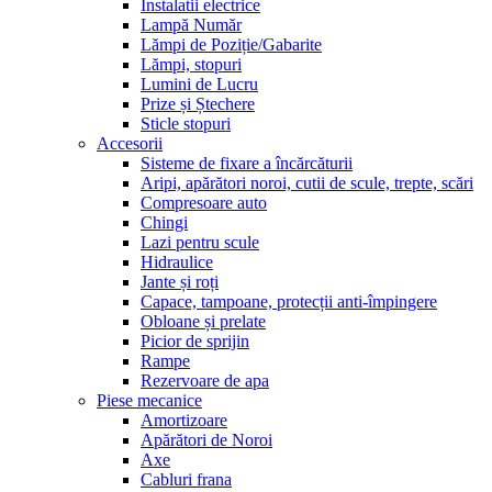
Instalatii electrice
Lampă Număr
Lămpi de Poziție/Gabarite
Lămpi, stopuri
Lumini de Lucru
Prize și Ștechere
Sticle stopuri
Accesorii
Sisteme de fixare a încărcăturii
Aripi, apărători noroi, cutii de scule, trepte, scări
Compresoare auto
Chingi
Lazi pentru scule
Hidraulice
Jante și roți
Capace, tampoane, protecții anti-împingere
Obloane și prelate
Picior de sprijin
Rampe
Rezervoare de apa
Piese mecanice
Amortizoare
Apărători de Noroi
Axe
Cabluri frana