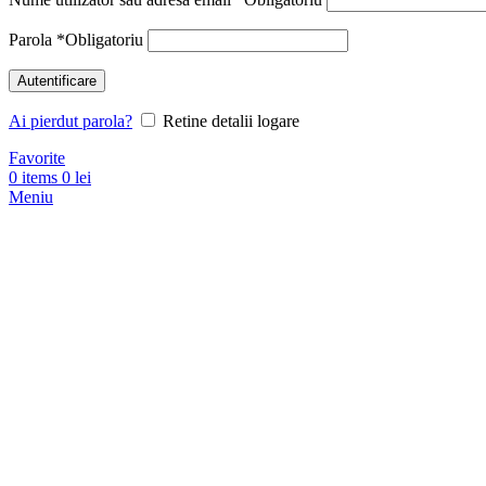
Parola
*
Obligatoriu
Autentificare
Ai pierdut parola?
Retine detalii logare
Favorite
0
items
0
lei
Meniu