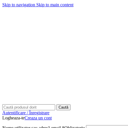
Skip to navigation
Skip to main content
Caută
Autentificare / Înregistrare
Logheaza-te
Creaza un cont
Nume utilizator sau adresă email
*
Obligatoriu