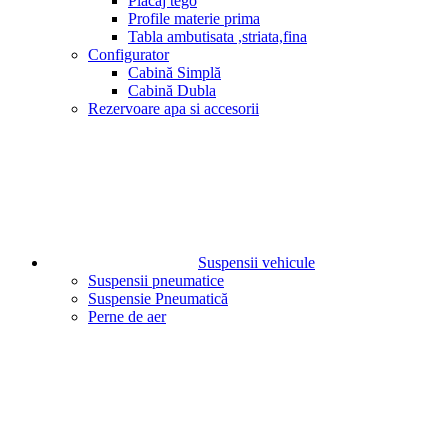
Placaj tego
Profile materie prima
Tabla ambutisata ,striata,fina
Configurator
Cabină Simplă
Cabină Dubla
Rezervoare apa si accesorii
Suspensii vehicule
Suspensii pneumatice
Suspensie Pneumatică
Perne de aer