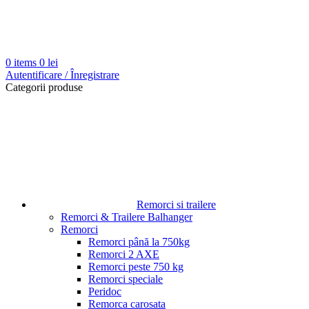
0
items
0
lei
Autentificare / Înregistrare
Categorii produse
Remorci si trailere
Remorci & Trailere Balhanger
Remorci
Remorci până la 750kg
Remorci 2 AXE
Remorci peste 750 kg
Remorci speciale
Peridoc
Remorca carosata