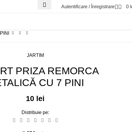
0
Autentificare / Înregistrare
0
l
Asistenta Trailer
Parc
PINI
JARTIM
RT PRIZA REMORCA
TALICĂ CU 7 PINI
10
lei
Distribuie pe: