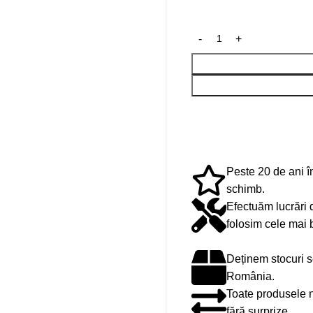
Peste 20 de ani în
schimb.
Efectuăm lucrări 
folosim cele mai 
Deținem stocuri s
România.
Toate produsele no
fără surprize.