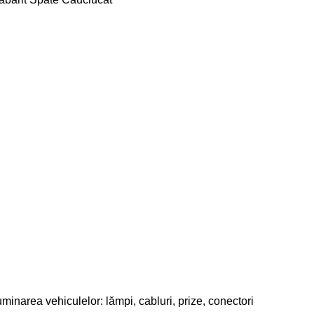
abarit Spate Cauciucat
uminarea vehiculelor: lămpi, cabluri, prize, conectori