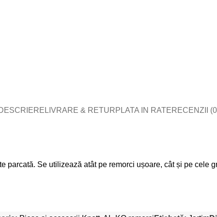
DESCRIERE
LIVRARE & RETUR
PLATA IN RATE
RECENZII (0
te parcată. Se utilizează atât pe remorci ușoare, cât și pe cele