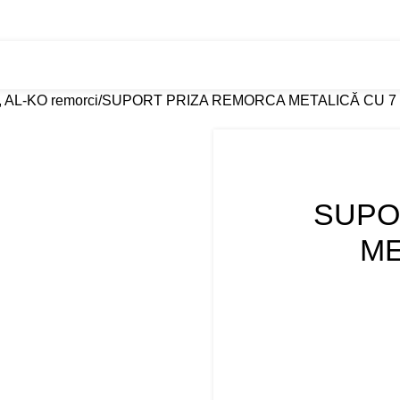
eri
Tractări Auto 24/7
Transport RO–PL
Despre noi
Contact
t, AL-KO remorci
SUPORT PRIZA REMORCA METALICĂ CU 7 
SUPO
ME