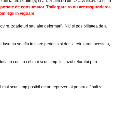
ute la art.13 alin.(3) si art.14 alin.(2) din O.U.G Nr.34/2014, in
suportate de consumator. Trailerparc.ro nu are raspunderea
om legii in vigoare!
vire, zgarieturi sau alte deformari), NU si posibilitatea de a
oduse nu se afla in stare perfecta si decizi refuzarea acestuia,
ita in cont in cel mai scurt timp. In cazul returului prin
.
cel mai scurt timp posibil de un reprezentat pentru a finaliza