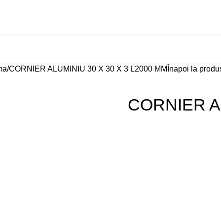
7
Transport RO–PL
Despre noi
Contact
ima
CORNIER ALUMINIU 30 X 30 X 3 L2000 MM
Înapoi la produ
CORNIER AL