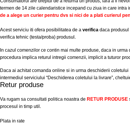
Consumatorul are dreptul de a returna un produs, fara a fi nevoit s
termen de 14 zile calendaristice incepand cu ziua in care intra 
de a alege un curier pentru dvs si nici de a plati curierul pen
Acest serviciu iti ofera posibilitatea de a
verifica
daca produsul se
verifica tehnic (testa/proba) produsul.
In cazul comenzilor ce contin mai multe produse, daca in urma des
procedura implica returul intregii comenzii, implicit a tuturor pro
Daca ai achitat comanda online si in urma deschiderii coletului ai 
intermediul serviciului “Deschiderea coletului la livrare”, cheltu
Retur produse
Va rugam sa consultati politica noastra de
RETUR PRODUSE
procesul in timp util.
Plata in rate