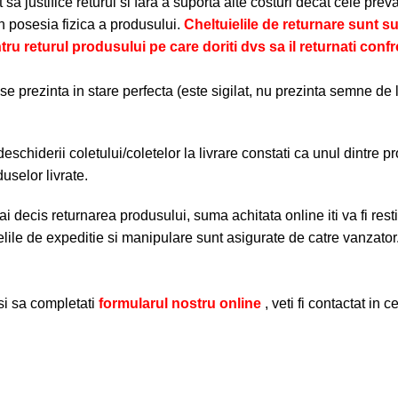
a justifice returul si fara a suporta alte costuri decat cele prevaz
in posesia fizica a produsului.
Cheltuielile de returnare sunt 
tru returul produsului pe care doriti dvs sa il returnati confr
 prezinta in stare perfecta (este sigilat, nu prezinta semne de lo
chiderii coletului/coletelor la livrare constati ca unul dintre pr
duselor livrate.
decis returnarea produsului, suma achitata online iti va fi restitu
ielile de expeditie si manipulare sunt asigurate de catre vanzator
si sa completati
formularul nostru online
, veti fi contactat in 