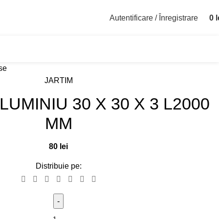
Autentificare / Înregistrare
0
l
Asistenta Trailer
Parc
se
JARTIM
UMINIU 30 X 30 X 3 L2000
MM
80
lei
Distribuie pe: