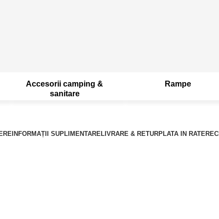
Accesorii camping &
Rampe
sanitare
ERE
INFORMAȚII SUPLIMENTARE
LIVRARE & RETUR
PLATA IN RATE
RECE