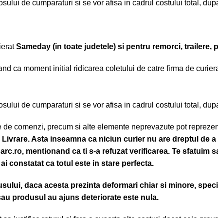
cosului de cumparaturi si se vor afisa in cadrul costului total, du
ierat
Sameday (in toate judetele) si pentru remorci, trailere, 
nd ca moment initial ridicarea coletului de catre firma de curierat
cosului de cumparaturi si se vor afisa in cadrul costului total, du
mare de comenzi, precum si alte elemente neprevazute pot repreze
 Livrare. Asta inseamna ca niciun curier nu are dreptul de a
parc.ro, mentionand ca ti s-a refuzat verificarea.
Te sfatuim sa
 ai constatat ca totul este in stare perfecta.
usului, daca acesta prezinta deformari chiar si minore, speci
sau produsul au ajuns deteriorate este nula.