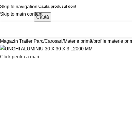
Skip to navigation
Skip to main content
Caută
Magazin Trailer Parc
Reduceri
Tractări Auto 24/
ategorii produse
Magazin Trailer Parc
Carosari
Materie primă
profile materie pr
Click pentru a mari