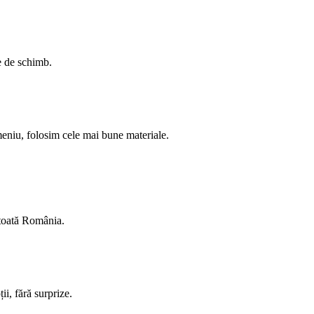
se de schimb.
meniu, folosim cele mai bune materiale.
 toată România.
ii, fără surprize.