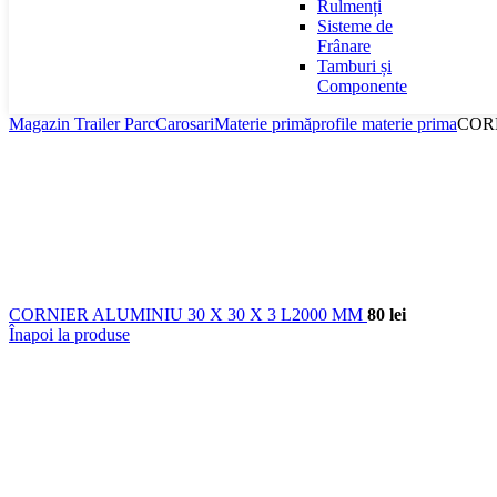
Rulmenți
Sisteme de
Frânare
Tamburi și
Componente
Magazin Trailer Parc
Carosari
Materie primă
profile materie prima
CORN
CORNIER ALUMINIU 30 X 30 X 3 L2000 MM
80
lei
Înapoi la produse