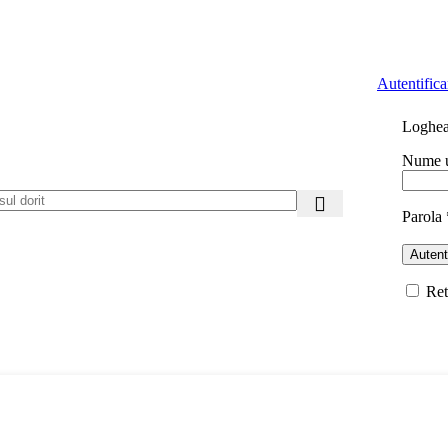
Autentificar
Loghea
Nume ut
Parola
Autent
Ret