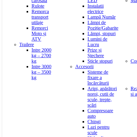
carosata
LED
Mat
Rulote
Instalatii
Remorca
electrice
transport
Lampă Număr
utilaje
Lămpi de
Remorci
Poziție/Gabarite
Moto și
Lămpi, stopuri
ATV
Lumini de
Trailere
Lucru
Intre 2000
Prize și
kg – 2700
Ștechere
kg
Sticle stopuri
Con
Intre 3000
Accesorii
kg – 3500
Sisteme de
kg
fixare a
încărcăturii
Aripi, apărători
Rez
noroi, cutii de
si 
scule, trepte,
scări
Compresoare
auto
Chingi
Lazi pentru
scule