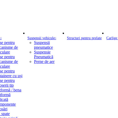
i
Suspensii vehicule
Structuri pentru prelate
Carlige
se pentru
Suspensii
canisme de
pneumatice
culare
Suspensie
se pentru
Pneumatică
canisme de
Perne de aer
culare
se pentru
tainere cu uși
se pentru
oserii tip
tformă / bena
tformă
icată
mponente
osări
 spate