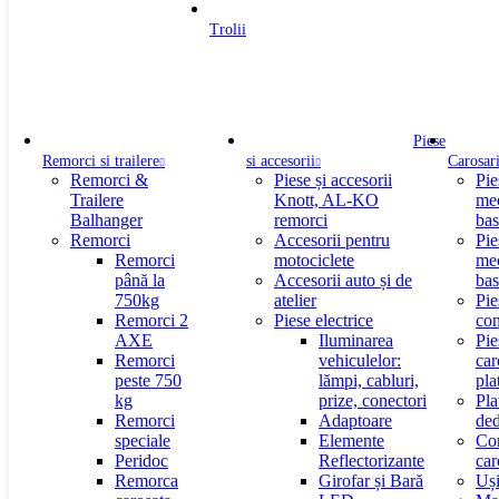
Trolii
Piese
Remorci si trailere
si accesorii
Carosar
Remorci &
Piese și accesorii
Pie
Trailere
Knott, AL-KO
me
Balhanger
remorci
bas
Remorci
Accesorii pentru
Pie
Remorci
motociclete
me
până la
Accesorii auto și de
bas
750kg
atelier
Pie
Remorci 2
Piese electrice
con
AXE
Iluminarea
Pie
Remorci
vehiculelor:
car
peste 750
lămpi, cabluri,
pla
kg
prize, conectori
Pla
Remorci
Adaptoare
ded
speciale
Elemente
Co
Peridoc
Reflectorizante
car
Remorca
Girofar și Bară
Uși