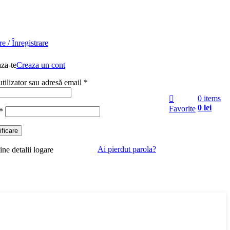
e / Înregistrare
za-te
Creaza un cont
ilizator sau adresă email
*
0
items
0
lei
Favorite
*
ificare
Ai pierdut parola?
ine detalii logare