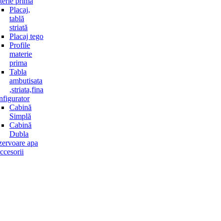
erie primă
Placaj,
tablă
striată
Placaj tego
Profile
materie
prima
Tabla
ambutisata
,striata,fina
figurator
Cabină
Simplă
Cabină
Dubla
ervoare apa
accesorii