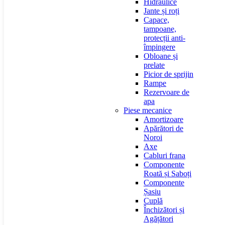
Hidraulice
Jante și roți
Capace,
tampoane,
protecții anti-
împingere
Obloane și
prelate
Picior de sprijin
Rampe
Rezervoare de
apa
Piese mecanice
Amortizoare
Apărători de
Noroi
Axe
Cabluri frana
Componente
Roată și Saboți
Componente
Șasiu
Cuplă
Închizători și
Agățători