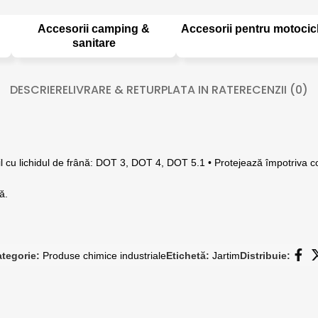
Accesorii camping &
Accesorii pentru motocic
sanitare
DESCRIERE
LIVRARE & RETUR
PLATA IN RATE
RECENZII (0)
 lichidul de frână: DOT 3, DOT 4, DOT 5.1 • Protejează împotriva corozi
ă.
tegorie:
Produse chimice industriale
Etichetă:
Jartim
Distribuie: