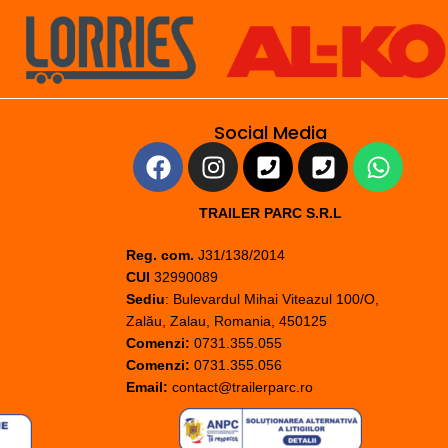
Social Media
TRAILER PARC S.R.L
Reg. com.
J31/138/2014
CUI
32990089
Sediu
: Bulevardul Mihai Viteazul 100/O,
Zalău, Zalau, Romania, 450125
Comenzi:
0731.355.055
Comenzi:
0731.355.056
Email:
contact@trailerparc.ro