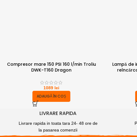
Compresor mare 150 PSI 160 l/min Troliu
Lampă de in
DWK-T160 Dragon
reîncărca
1089
lei
ADAUGĂ ÎN COȘ
LIVRARE RAPIDA
Livrare rapida in toata tara 24- 48 ore de
P
la pasarea comenzii