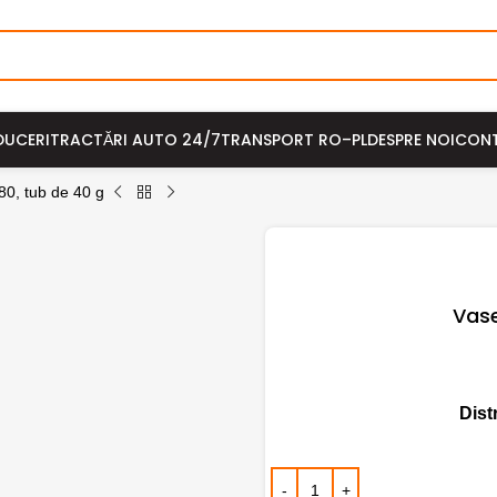
DUCERI
TRACTĂRI AUTO 24/7
TRANSPORT RO–PL
DESPRE NOI
CON
80, tub de 40 g
Vase
Dist