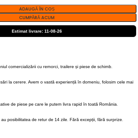
ADAUGĂ ÎN COȘ
CUMPĂRĂ ACUM
Estimat livrare: 11-08-26
iul comercializării cu remorci, trailere și piese de schimb.
sări la cerere. Avem o vastă experiență în domeniu, folosim cele mai
ative de piese pe care le putem livra rapid în toată România.
u posibilitatea de retur de 14 zile. Fără excepții, fără surprize.