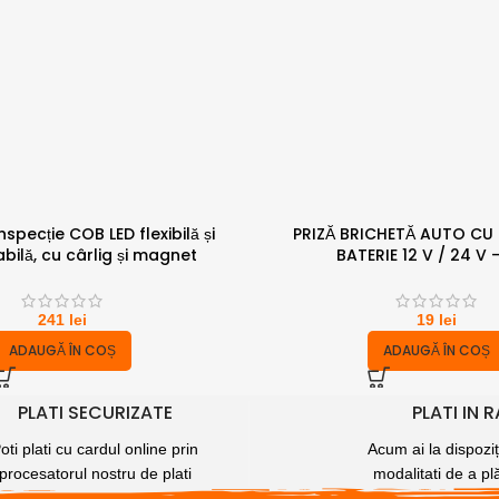
specție COB LED flexibilă și
PRIZĂ BRICHETĂ AUTO CU
bilă, cu cârlig și magnet
BATERIE 12 V / 24 V –
241
lei
19
lei
ADAUGĂ ÎN COȘ
ADAUGĂ ÎN COȘ
PLATI SECURIZATE
PLATI IN 
oti plati cu cardul online prin
Acum ai la dispoziț
procesatorul nostru de plati
modalitati de a plă