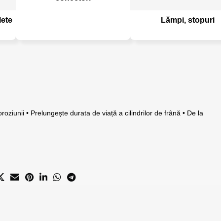
lete
Lămpi, stopuri
unii • Prelungește durata de viață a cilindrilor de frână • De la