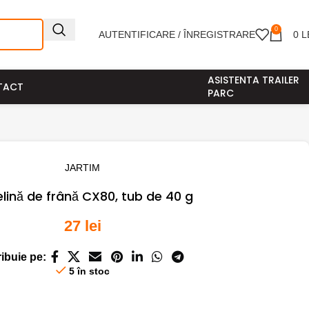
0
AUTENTIFICARE / ÎNREGISTRARE
0
L
ASISTENTA TRAILER
TACT
PARC
JARTIM
lină de frână CX80, tub de 40 g
27
lei
ribuie pe:
5 în stoc