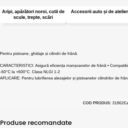
Aripi, apărători noroi, cutii de
Accesorii auto și de atelier
scule, trepte, scări
Pentru pistoane, ghidaje și cilindri de frână.
CARACTERISTICI: Asigură eficiența manșoanelor de frână • Compatibil cu
-60°C la +600°C. Clasa NLGI 1-2
APLICARE: Pentru lubrifierea alezajelor și pistoanelor cilindrilor de frân
COD PRODUS:
31862
Ca
Produse recomandate